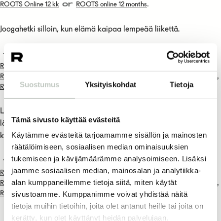
or
.
ROOTS Online 12 kk
ROOTS online 12 months
Joogahetki silloin, kun elämä kaipaa lempeää liikettä.
To access this content, you must purchase
,
,
,
ROOTS online 1 kk
kuukausikortti
ROOTS online monthly subscription
,
,
,
ROOTS online kuukausijäsenyys
ROOTS online 1 vk
ROOTS online 1 week
Suostumus
Yksityiskohdat
Tietoja
or
.
ROOTS Online 12 kk
ROOTS online 12 months
Leikittelevä ja virtaava tunti. Tämä dynaaminen harjoitus nostaa
Tämä sivusto käyttää evästeitä
lämpöä ja sykettä ja antaa hien virrata. Tunti vie sinua kohti
Käytämme evästeitä tarjoamamme sisällön ja mainosten
käsitasapainoja, kohti erilaisia lintuja.
räätälöimiseen, sosiaalisen median ominaisuuksien
tukemiseen ja kävijämäärämme analysoimiseen. Lisäksi
To access this content, you must purchase
jaamme sosiaalisen median, mainosalan ja analytiikka-
,
,
,
ROOTS online 1 kk
kuukausikortti
ROOTS online monthly subscription
alan kumppaneillemme tietoja siitä, miten käytät
,
,
,
ROOTS online kuukausijäsenyys
ROOTS online 1 vk
ROOTS online 1 week
or
.
sivustoamme. Kumppanimme voivat yhdistää näitä
ROOTS Online 12 kk
ROOTS online 12 months
tietoja muihin tietoihin, joita olet antanut heille tai joita on
kerätty, kun olet käyttänyt heidän palvelujaan.
« Previous Page