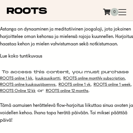
Siirry sisältöön
0
Astanga on dynaaminen ja meditatiivinen joogalaji, jota jokainen
harjoittelee oman kehonsa ja mielensä rajoja kuunnellen. Harjoitus
haastaa kehon ja mielen vahvistumaan sekä notkistumaan.
Lue koko tuntikuvaus
To access this content, you must purchase
,
,
,
ROOTS online 1 kk
kuukausikortti
ROOTS online monthly subscription
,
,
,
ROOTS online kuukausijäsenyys
ROOTS online 1 vk
ROOTS online 1 week
or
.
ROOTS Online 12 kk
ROOTS online 12 months
Tämä aamuisen herättelevä flow-harjoitus liikuttaa sinua avaten ja
voidellen kehoa. Ihana tapa herätä päivään. Tai miksei päättää
päivä!