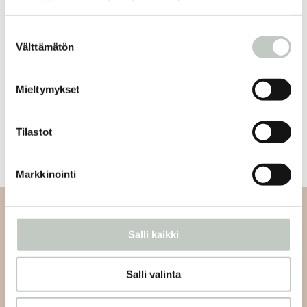
1
…
Suostumuksen
Välttämätön
36
valinta
37
38
Mieltymykset
39
40
Tilastot
…
44
Next Page »
Markkinointi
Tilaa uutiskirjeemme
Salli kaikki
Tilaa uutiskirjeemme ja saat tiedon uusista tapahtumista
Salli valinta
ja Roots Journaleista ensimmäisten joukossa: