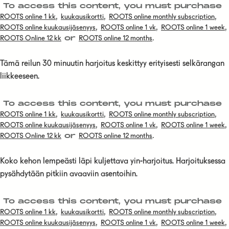
To access this content, you must purchase
,
,
,
ROOTS online 1 kk
kuukausikortti
ROOTS online monthly subscription
,
,
,
ROOTS online kuukausijäsenyys
ROOTS online 1 vk
ROOTS online 1 week
or
.
ROOTS Online 12 kk
ROOTS online 12 months
Tämä reilun 30 minuutin harjoitus keskittyy erityisesti selkärangan
liikkeeseen.
To access this content, you must purchase
,
,
,
ROOTS online 1 kk
kuukausikortti
ROOTS online monthly subscription
,
,
,
ROOTS online kuukausijäsenyys
ROOTS online 1 vk
ROOTS online 1 week
or
.
ROOTS Online 12 kk
ROOTS online 12 months
Koko kehon lempeästi läpi kuljettava yin-harjoitus. Harjoituksessa
pysähdytään pitkiin avaaviin asentoihin.
To access this content, you must purchase
,
,
,
ROOTS online 1 kk
kuukausikortti
ROOTS online monthly subscription
,
,
,
ROOTS online kuukausijäsenyys
ROOTS online 1 vk
ROOTS online 1 week