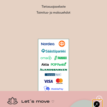
Tietosuojaseloste
Toimitus- ja maksuehdot
Let´s move ♡