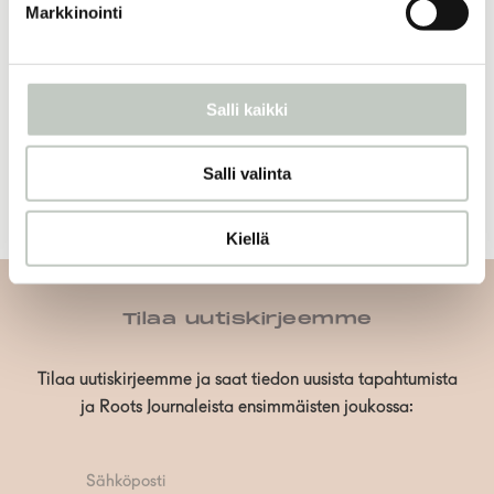
Markkinointi
Näytä tuote
ROOTS online 1 kk
Salli kaikki
18,90
€
Näytä tuote
Salli valinta
Kiellä
Tilaa uutiskirjeemme
Tilaa uutiskirjeemme ja saat tiedon uusista tapahtumista
ja Roots Journaleista ensimmäisten joukossa: