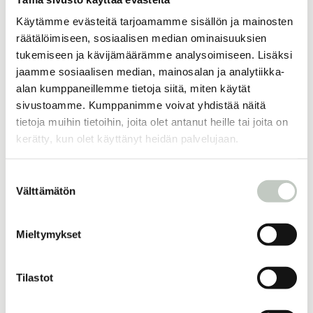
Käytämme evästeitä tarjoamamme sisällön ja mainosten
räätälöimiseen, sosiaalisen median ominaisuuksien
Online-kortit
tukemiseen ja kävijämäärämme analysoimiseen. Lisäksi
jaamme sosiaalisen median, mainosalan ja analytiikka-
alan kumppaneillemme tietoja siitä, miten käytät
sivustoamme. Kumppanimme voivat yhdistää näitä
tietoja muihin tietoihin, joita olet antanut heille tai joita on
Lisää samankaltaisia
kerätty, kun olet käyttänyt heidän palvelujaan.
Suostumuksen
ROOTS online 1 vk
Välttämätön
valinta
14,50
€
Näytä tuote
Mieltymykset
Tilastot
ROOTS online kuukausijäsenyys
16,50
€
/ kuukausi