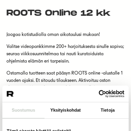
ROOTS Online 12 kk
Joogaa kotistudiolla oman aikataulusi mukaan!
Valitse videopankkimme 200+ harjoituksesta sinulle sopiva;
seuraa viikkosuunnitelmaa tai nauti kuratoiduista
ohjelmista elämän eri tarpeisiin.
Ostamalla tuotteen saat pääsyn ROOTS online -alustalle 1
vuoden ajaksi. Et sitoudu tilaukseen. Aktivoituu oston
yhteydessä. Voi maksaa myös liikuntaeduilla!
198,00
€
Suostumus
Yksityiskohdat
Tietoja
Lisää ostoskoriin
Tämä sivusto käyttää evästeitä