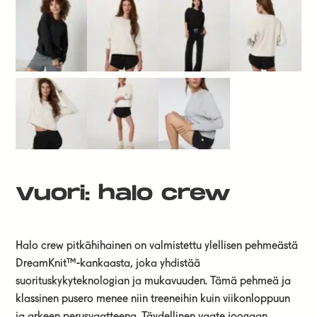
Vuori: halo crew
Halo crew pitkähihainen on valmistettu ylellisen pehmeästä
DreamKnit™-kankaasta, joka yhdistää
suorituskykyteknologian ja mukavuuden. Tämä pehmeä ja
klassinen pusero menee niin treeneihin kuin viikonloppuun
ja arkeen perusvaatteena. Täydellinen vaate joogaan,