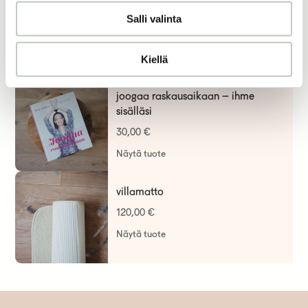
salvia
Salli valinta
8,90
€
Näytä tuote
Kiellä
joogaa raskausaikaan – ihme
sisälläsi
30,00
€
Näytä tuote
villamatto
120,00
€
Näytä tuote