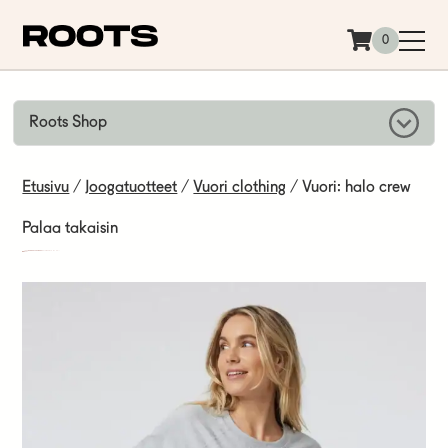
Siirry sisältöön
0
Roots Shop
Etusivu
/
Joogatuotteet
/
Vuori clothing
/ Vuori: halo crew
Palaa takaisin