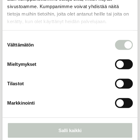
sivustoamme. Kumppanimme voivat yhdistää näitä
tietoja muihin tietoihin, joita olet antanut heille tai joita on
Joogatuotteet
Vuori clothing
kerätty, kun olet käyttänyt heidän palvelujaan.
Suostumuksen
Tuotekuvaus
Välttämätön
valinta
Mieltymykset
Lisää samankaltaisia
Tilastot
faskiapallo, korkki
Markkinointi
10,00
€
Näytä tuote
Salli kaikki