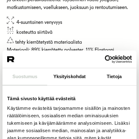
matkustamiseen, vaellukseen, juoksuun ja rentoutumiseen.
4-suuntainen venyvyys
kosteutta siirtävä
tehty kierrätetystä materiaalista
Materiaali: 89% kierrätetty polyester, 11% Elastaani
95,00
€
Suostumus
Yksityiskohdat
Tietoja
väri
koko
Tämä sivusto käyttää evästeitä
Käytämme evästeitä tarjoamamme sisällön ja mainosten
räätälöimiseen, sosiaalisen median ominaisuuksien
tukemiseen ja kävijämäärämme analysoimiseen. Lisäksi
Lisää ostoskoriin
jaamme sosiaalisen median, mainosalan ja analytiikka-
alan kumppaneillemme tietoja siitä, miten käytät