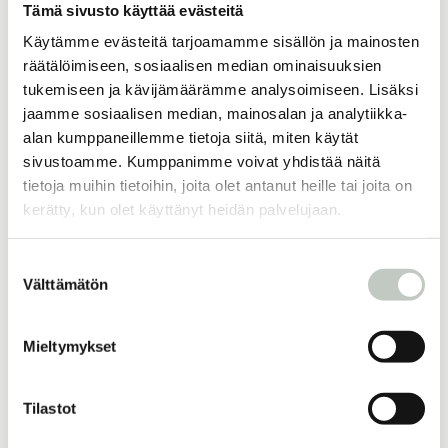
Tämä sivusto käyttää evästeitä
Käytämme evästeitä tarjoamamme sisällön ja mainosten
Lisää samankaltaisia
räätälöimiseen, sosiaalisen median ominaisuuksien
tukemiseen ja kävijämäärämme analysoimiseen. Lisäksi
jaamme sosiaalisen median, mainosalan ja analytiikka-
alan kumppaneillemme tietoja siitä, miten käytät
anatomia ja kehotietoisuus –
sivustoamme. Kumppanimme voivat yhdistää näitä
kokemuksellisen anatomian opas
tietoja muihin tietoihin, joita olet antanut heille tai joita on
49,00
€
kerätty, kun olet käyttänyt heidän palvelujaan.
Näytä tuote
Suostumuksen
Välttämätön
valinta
joogaa raskausaikaan – ihme
sisälläsi
30,00
€
Mieltymykset
Näytä tuote
Tilastot
joogavyö