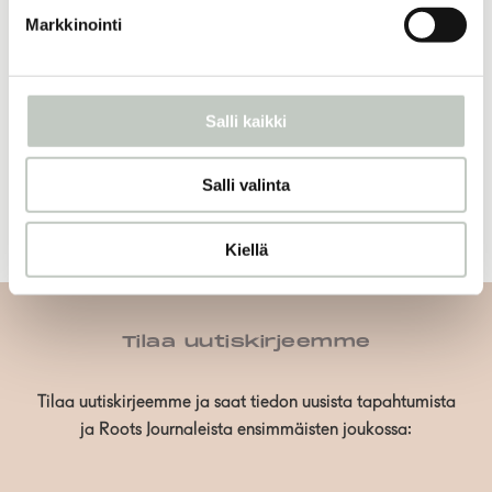
25,00
€
Markkinointi
Näytä tuote
Salli kaikki
joogakamut
39,00
€
Salli valinta
Näytä tuote
Kiellä
Tilaa uutiskirjeemme
Tilaa uutiskirjeemme ja saat tiedon uusista tapahtumista
ja Roots Journaleista ensimmäisten joukossa: