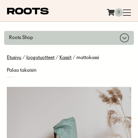
Siirry sisältöön
0
Roots Shop
Etusivu
/
Joogatuotteet
/
Kassit
/ mattokassi
Palaa takaisin