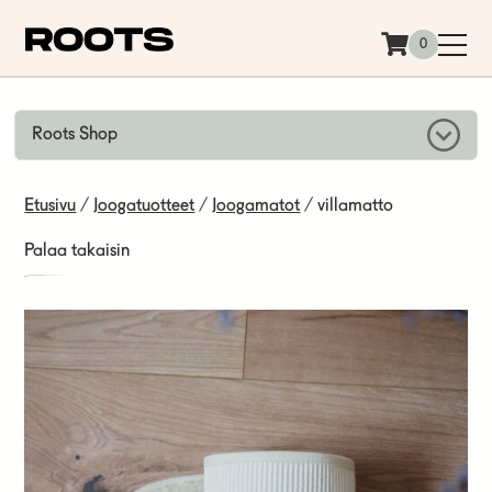
Siirry sisältöön
0
Roots Shop
Etusivu
/
Joogatuotteet
/
Joogamatot
/ villamatto
Palaa takaisin