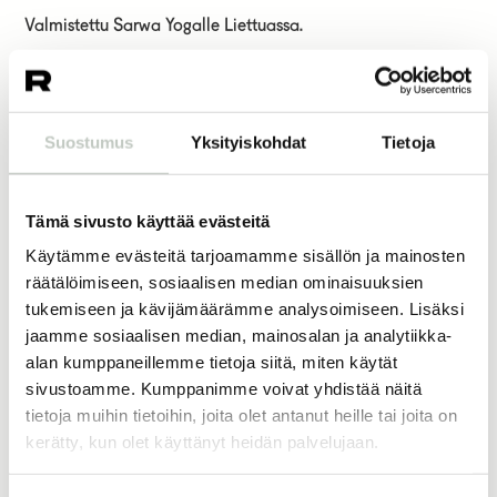
Valmistettu Sarwa Yogalle Liettuassa.
120,00
€
Suostumus
Yksityiskohdat
Tietoja
valinta
Tämä sivusto käyttää evästeitä
Lisää ostoskoriin
Käytämme evästeitä tarjoamamme sisällön ja mainosten
räätälöimiseen, sosiaalisen median ominaisuuksien
tukemiseen ja kävijämäärämme analysoimiseen. Lisäksi
jaamme sosiaalisen median, mainosalan ja analytiikka-
alan kumppaneillemme tietoja siitä, miten käytät
Joogamatot
Joogatuotteet
sivustoamme. Kumppanimme voivat yhdistää näitä
tietoja muihin tietoihin, joita olet antanut heille tai joita on
kerätty, kun olet käyttänyt heidän palvelujaan.
Lisää samankaltaisia