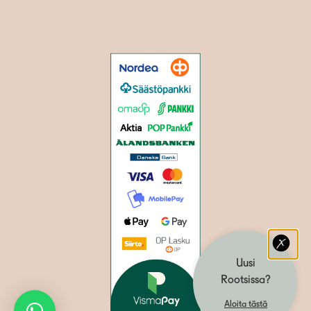
Uusi
Rootsissa?
Aloita tästä