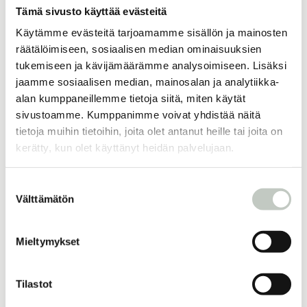
Tämä sivusto käyttää evästeitä
Käytämme evästeitä tarjoamamme sisällön ja mainosten
räätälöimiseen, sosiaalisen median ominaisuuksien
Lisää samankaltaisia
tukemiseen ja kävijämäärämme analysoimiseen. Lisäksi
jaamme sosiaalisen median, mainosalan ja analytiikka-
alan kumppaneillemme tietoja siitä, miten käytät
sivustoamme. Kumppanimme voivat yhdistää näitä
lempeyden kortit
tietoja muihin tietoihin, joita olet antanut heille tai joita on
39,00
€
kerätty, kun olet käyttänyt heidän palvelujaan.
Näytä tuote
Suostumuksen
Välttämätön
valinta
joogavyö
25,00
€
Mieltymykset
Näytä tuote
Tilastot
joogamatto classic, erikoispitkä