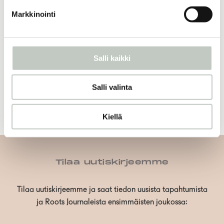
42,00
€
Markkinointi
Näytä tuote
Salli kaikki
joogakamut
39,00
€
Salli valinta
Näytä tuote
Kiellä
Tilaa uutiskirjeemme
Tilaa uutiskirjeemme ja saat tiedon uusista tapahtumista
ja Roots Journaleista ensimmäisten joukossa: