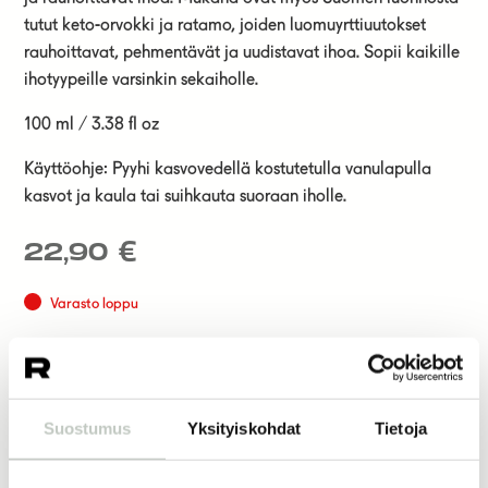
tutut keto-orvokki ja ratamo, joiden luomuyrttiuutokset
rauhoittavat, pehmentävät ja uudistavat ihoa. Sopii kaikille
ihotyypeille varsinkin sekaiholle.
100 ml / 3.38 fl oz
Käyttöohje: Pyyhi kasvovedellä kostutetulla vanulapulla
kasvot ja kaula tai suihkauta suoraan iholle.
22,90
€
Varasto loppu
Frantsila
Joogatuotteet
Suostumus
Yksityiskohdat
Tietoja
Tuotekuvaus