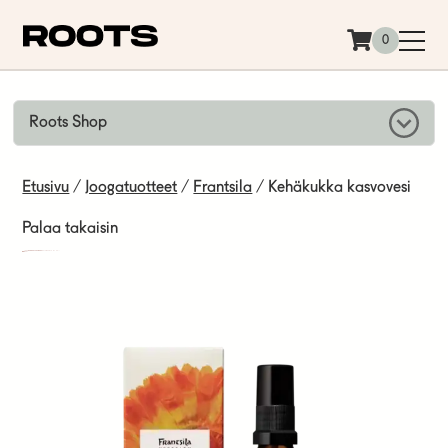
Siirry sisältöön
0
Roots Shop
Etusivu
/
Joogatuotteet
/
Frantsila
/ Kehäkukka kasvovesi
Palaa takaisin