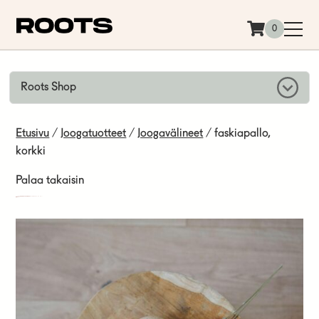
Siirry sisältöön
0
Roots Shop
Etusivu
/
Joogatuotteet
/
Joogavälineet
/ faskiapallo,
korkki
Palaa takaisin