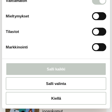
Välttämätön
valinta
Roots x Sigg -juomapullo 1,0 l
Mieltymykset
27,00
€
Näytä tuote
Tilastot
joogavyö
Markkinointi
25,00
€
Näytä tuote
Salli kaikki
joogamatto premium
Salli valinta
120,00
€
–
130,00
€
Näytä tuote
Kiellä
joogakamut