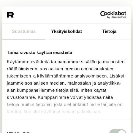
10,00
€
koko
Suostumus
Yksityiskohdat
Tietoja
Tämä sivusto käyttää evästeitä
Lisää ostoskoriin
Käytämme evästeitä tarjoamamme sisällön ja mainosten
räätälöimiseen, sosiaalisen median ominaisuuksien
tukemiseen ja kävijämäärämme analysoimiseen. Lisäksi
jaamme sosiaalisen median, mainosalan ja analytiikka-
Joogatuotteet
Joogavälineet
alan kumppaneillemme tietoja siitä, miten käytät
sivustoamme. Kumppanimme voivat yhdistää näitä
tietoja muihin tietoihin, joita olet antanut heille tai joita on
kerätty, kun olet käyttänyt heidän palvelujaan.
Lisää samankaltaisia
Suostumuksen