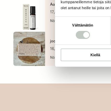
kumppaneillemme tietoja siitä
Aamuöljy roll-on
olet antanut heille tai joita o
17,80
€
Suostumuksen
Näytä tuote
Välttämätön
valinta
joogablokki
16,00
€
Kiellä
Näytä tuote