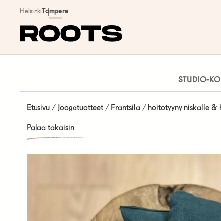
Siirry sisältöön
Helsinki
Tampere
STUDIO-KO
Etusivu
/
Joogatuotteet
/
Frantsila
/ hoitotyyny niskalle & h
Palaa takaisin