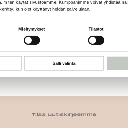
, miten käytät sivustoamme. Kumppanimme voivat yhdistää näitä t
yoga card deck – animal
n kerätty, kun olet käyttänyt heidän palvelujaan.
asanas for kids
39,00
€
Mieltymykset
Tilastot
Näytä tuote
Salli valinta
Tilaa uutiskirjeemme