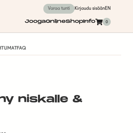
Varaa tunti
Kirjaudu sisään
EN
Jooga
Online
Shop
Info
0
AHTUMAT
FAQ
ny niskalle &