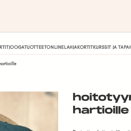
RTIT
JOOGATUOTTEET
ONLINE
LAHJAKORTIT
KURSSIT JA TAP
artioille
hoitotyy
hartioille