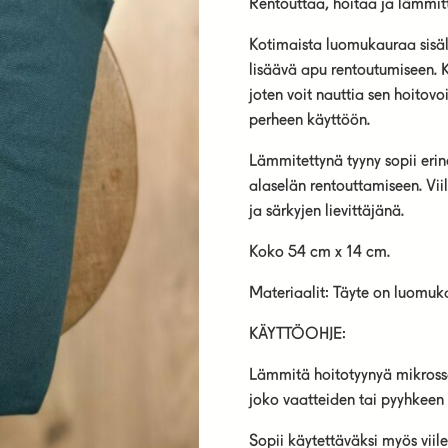
Rentouttaa, hoitaa ja lämmit
Kotimaista luomukauraa sisäl
lisäävä apu rentoutumiseen. K
joten voit nauttia sen hoitovo
perheen käyttöön.
Lämmitettynä tyyny sopii erino
alaselän rentouttamiseen. Vi
ja särkyjen lievittäjänä.
Koko 54 cm x 14 cm.
Materiaalit: Täyte on luomuk
KÄYTTÖOHJE:
Lämmitä hoitotyynyä mikrossa
joko vaatteiden tai pyyhkeen 
Sopii käytettäväksi myös viil