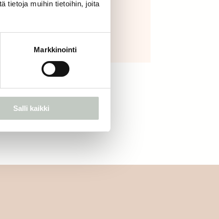
ietoja muihin tietoihin, joita
puuvilla bolsteri
98,00
€
Näytä tuote
Markkinointi
Salli kaikki