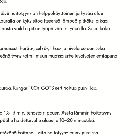
tää.
tävä hoitotyyny on helppokäyttöinen ja hyvää oloa
auralla on kyky sitoa itseensä lämpöä pitkäksi aikaa,
imasta vaikka pitkin työpäivää tai yöunilla. Sopii koko
maisesti hartia-, selkä-, lihas- ja nivelalueiden sekä
ileänä tyyny toimii muun muassa urheiluvaivojen ensiapuna
auraa. Kangas 100% GOTS sertifioitua puuvillaa.
 1,5–3 min, tehosta riippuen. Aseta lämmin hoitotyyny
päälle hoidettavalle alueelle 10–20 minuutiksi.
entävänä hoitona. Laita hoitotyyny muovipussissa