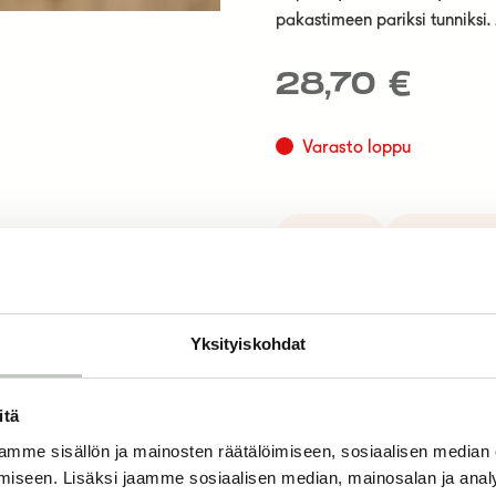
pakastimeen pariksi tunniksi. 
28,70
€
Varasto loppu
Frantsila
Joogatuotte
Yksityiskohdat
itä
mme sisällön ja mainosten räätälöimiseen, sosiaalisen median
iseen. Lisäksi jaamme sosiaalisen median, mainosalan ja analy