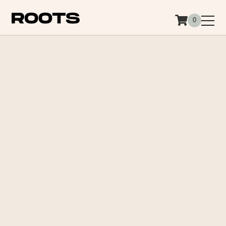
Siirry sisältöön
0