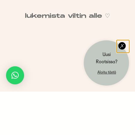
lukemista viltin alle ♡
Uusi
Rootsissa?
Aloita tästä