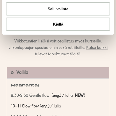
Alta löydät kaikkien viikkotuntiemme aikataulun keväälle
Salli valinta
2024 studiokohtaisesti. Olemme täydessä
lukujärjestyksessä viikolla 2. Huomaathan ystävällisesti,
Kiellä
että pidätämme oikeuden muutoksiin tuntien opettajissa
esimerkiksi sairastapauksissa.
Viikkotuntien lisäksi voit osallistua myös kursseille,
viikonloppujen spesiaaleihin sekä retriiteille.
Katso kaikki
tulevat tapahtumat täältä.
Vallila
Maanantai
8:30-9:30 Gentle flow
(eng.) / Julia
NEW!
10–11 Slow flow (eng.) / Julia