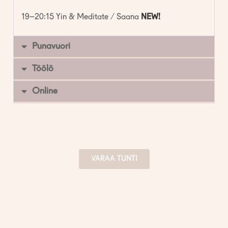
19–20:15 Yin & Meditate / Saana
NEW!
Punavuori
Töölö
Online
VARAA TUNTI