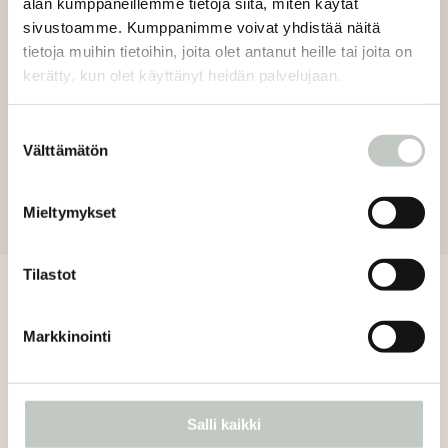
alan kumppaneillemme tietoja siitä, miten käytät
sivustoamme. Kumppanimme voivat yhdistää näitä
tietoja muihin tietoihin, joita olet antanut heille tai joita on
kerätty, kun olet käyttänyt heidän palvelujaan.
Suostumuksen
Välttämätön
valinta
Mieltymykset
Tilastot
VARAA TUNTI
Markkinointi
kevään lukkari
Salli kaikki