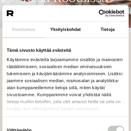
Suostumus
Yksityiskohdat
Tietoja
Takaisin
Tämä sivusto käyttää evästeitä
Kirjoittanut:
Emilia Viherkoski
Käytämme evästeitä tarjoamamme sisällön ja mainosten
räätälöimiseen, sosiaalisen median ominaisuuksien
tukemiseen ja kävijämäärämme analysoimiseen. Lisäksi
jaamme sosiaalisen median, mainosalan ja analytiikka-
alan kumppaneillemme tietoja siitä, miten käytät
sivustoamme. Kumppanimme voivat yhdistää näitä
Siirrymme
kesäajan lukujärjestykseen
porrastetusti
tietoja muihin tietoihin, joita olet antanut heille tai joita on
juuhannustorstaina 18.6. ja aloitamme syyslukkarin
kerätty, kun olet käyttänyt heidän palvelujaan.
parissa maanantaina 17.8.
Juhannusviikonlopun 19.-21.6. olemme kiinni. ♡
Suostumuksen
Välttämätön