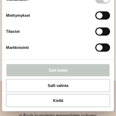
valinta
Kurkkaa studion kesäaikataulu
.
täältä
Mieltymykset
Jaa artikkeli:
Tilastot
Markkinointi
Salli kaikki
Salli valinta
Tilaa uutiskirjeemme
Kiellä
Tilaa uutiskirjeemme ja saat tiedon uusista tapahtumista
ja Roots Journaleista ensimmäisten joukossa: