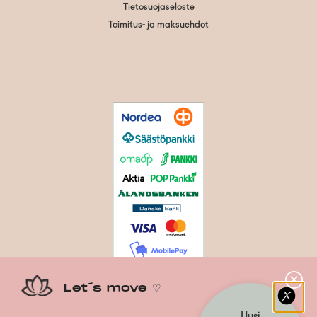
Tietosuojaseloste
Toimitus- ja maksuehdot
Let´s move ♡