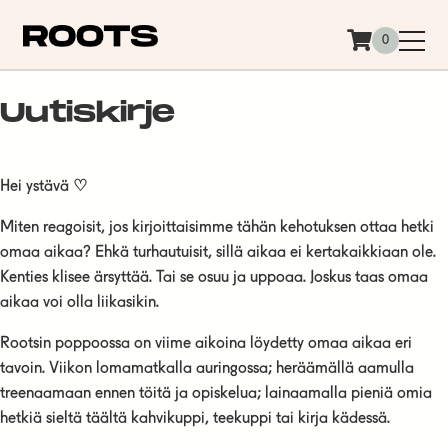
Siirry sisältöön
0
Uutiskirje
Hei ystävä
♡
Miten reagoisit, jos kirjoittaisimme tähän kehotuksen ottaa hetki
omaa aikaa? Ehkä turhautuisit, sillä aikaa ei kertakaikkiaan ole.
Kenties klisee ärsyttää. Tai se osuu ja uppoaa. Joskus taas omaa
aikaa voi olla liikasikin.
Rootsin poppoossa on viime aikoina löydetty omaa aikaa eri
tavoin. Viikon lomamatkalla auringossa; heräämällä aamulla
treenaamaan ennen töitä ja opiskelua; lainaamalla pieniä omia
hetkiä sieltä täältä kahvikuppi, teekuppi tai kirja kädessä.