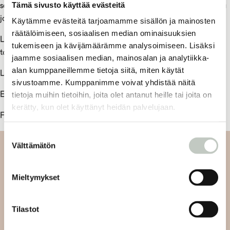
Tämä sivusto käyttää evästeitä
se mitä muutenkin tekisit, mutta hitaammin. Samalla väistämättä
jotain ei niin olennaista karsiutuu.
Käytämme evästeitä tarjoamamme sisällön ja mainosten
räätälöimiseen, sosiaalisen median ominaisuuksien
Löydetään alkavaan kevääseen hetkiä omaa aikaa: viikko, tunti
tukemiseen ja kävijämäärämme analysoimiseen. Lisäksi
tai minuutti.
♡
jaamme sosiaalisen median, mainosalan ja analytiikka-
alan kumppaneillemme tietoja siitä, miten käytät
Lämpimin terveisin,
sivustoamme. Kumppanimme voivat yhdistää näitä
tietoja muihin tietoihin, joita olet antanut heille tai joita on
Emilia & Rootsin poppoo
kerätty, kun olet käyttänyt heidän palvelujaan.
Filed Under:
Uutiskirje
Suostumuksen
Välttämätön
valinta
Tilaa uutiskirjeemme
Mieltymykset
Tilaa uutiskirjeemme ja saat tiedon uusista tapahtumista
ja Roots Journaleista ensimmäisten joukossa:
Tilastot