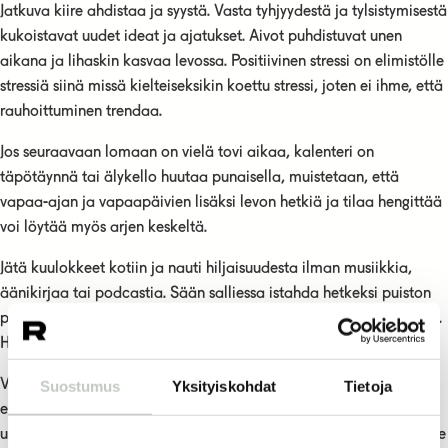
Jatkuva kiire ahdistaa ja syystä. Vasta tyhjyydestä ja tylsistymisestä
kukoistavat uudet ideat ja ajatukset. Aivot puhdistuvat unen
aikana ja lihaskin kasvaa levossa. Positiivinen stressi on elimistölle
stressiä siinä missä kielteiseksikin koettu stressi, joten ei ihme, että
rauhoittuminen trendaa.
Jos seuraavaan lomaan on vielä tovi aikaa, kalenteri on
täpötäynnä tai älykello huutaa punaisella, muistetaan, että
vapaa-ajan ja vapaapäivien lisäksi levon hetkiä ja tilaa hengittää
voi löytää myös arjen keskeltä.
Jätä kuulokkeet kotiin ja nauti hiljaisuudesta ilman musiikkia,
äänikirjaa tai podcastia. Sään salliessa istahda hetkeksi puiston
penkille. Tuo vasen kämmen sydämelle ja oikea kämmen vatsalle.
Hengitä. Kävele hieman hitaamin. Vähennä multitaskaamista.
Vaikka tuntuisi siltä, että hidastamiseen tarvitaan iso
Suostumus
Yksityiskohdat
Tietoja
elämänmuutos, pitkä loma tai valtava budjetti, muistetaan, että
usein helpoin, nopein ja ilmainen tapa hidastaa on… hidastaa. Tee