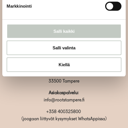
Markkinointi
Tilaa
Salli kaikki
Salli valinta
Kiellä
Roots Tampere
Tammelan puistokatu 23
33500 Tampere
Asiakaspalvelu:
info@rootstampere.fi
+358 400325800
(joogaan liittyvät kysymykset WhatsAppissa)