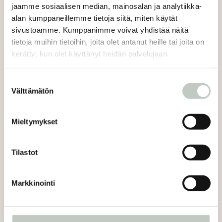
Torstai 4.4
jaamme sosiaalisen median, mainosalan ja analytiikka-
Lempeä flow 11:30-12:15
alan kumppaneillemme tietoja siitä, miten käytät
Astanga 13-13:45
sivustoamme. Kumppanimme voivat yhdistää näitä
tietoja muihin tietoihin, joita olet antanut heille tai joita on
Perjantai 5.4
kerätty, kun olet käyttänyt heidän palvelujaan.
Lempeä jooga 11-11:45
Flow 12:30-13:15
Suostumuksen
Lauantai 6.4
Välttämätön
valinta
Raskausjooga 13-13:45
Yin 14:30-15:15
Mieltymykset
Sunnuntai 7.4
Vinyasa flow (eng.) 13-13:45
Tilastot
Lempeä flow 14:30-15:15
Tule moikkaamaan, osallistumaan tunnille ja juomaan
Markkinointi
kupponen teetä. Toivottavasti nähdään!