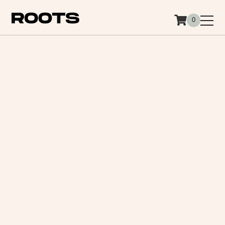
Siirry sisältöön
0