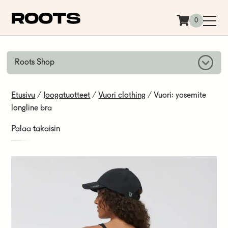
Siirry sisältöön
0
Roots Shop
Etusivu
/
Joogatuotteet
/
Vuori clothing
/ Vuori: yosemite
longline bra
Palaa takaisin