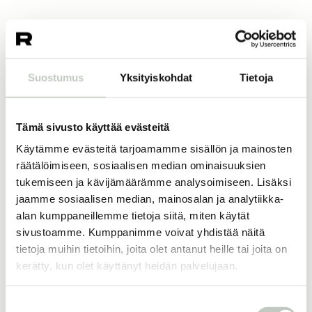
80,00
€
koko
Suostumus
Yksityiskohdat
Tietoja
Tämä sivusto käyttää evästeitä
Lisää ostoskoriin
Käytämme evästeitä tarjoamamme sisällön ja mainosten
räätälöimiseen, sosiaalisen median ominaisuuksien
tukemiseen ja kävijämäärämme analysoimiseen. Lisäksi
jaamme sosiaalisen median, mainosalan ja analytiikka-
Joogatuotteet
Vuori clothing
alan kumppaneillemme tietoja siitä, miten käytät
sivustoamme. Kumppanimme voivat yhdistää näitä
tietoja muihin tietoihin, joita olet antanut heille tai joita on
kerätty, kun olet käyttänyt heidän palvelujaan.
Lisää samankaltaisia
Suostumuksen