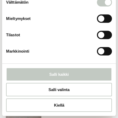
Välttämätön
valinta
pellavabolsteri
Mieltymykset
98,00
€
Näytä tuote
Tilastot
motherlover -kortit
Markkinointi
39,00
€
Näytä tuote
Salli kaikki
joogakamut
Salli valinta
39,00
€
Näytä tuote
Kiellä