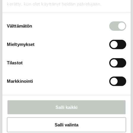
kerätty, kun olet käyttänyt heidän palvelujaan.
Tuotekuvaus
Suostumuksen
Välttämätön
valinta
Lisää samankaltaisia
Mieltymykset
Tilastot
Aamuöljy roll-on
17,80
€
Markkinointi
Näytä tuote
joogamatto premium
Salli kaikki
120,00
€
–
130,00
€
Näytä tuote
Salli valinta