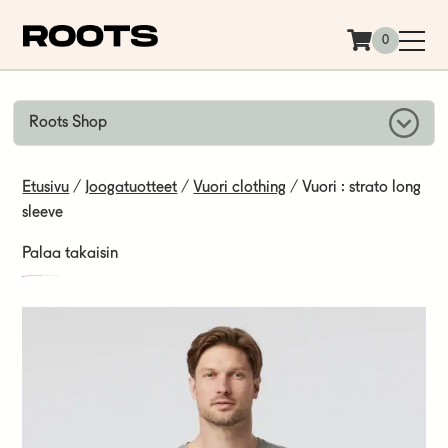
Siirry sisältöön
0
Roots Shop
Etusivu
/
Joogatuotteet
/
Vuori clothing
/ Vuori : strato long
sleeve
Palaa takaisin