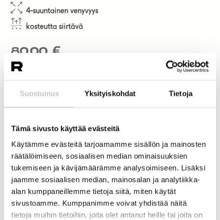
4-suuntainen venyvyys
kosteutta siirtävä
80,00
€
koko
Suostumus
Yksityiskohdat
Tietoja
väri
Tämä sivusto käyttää evästeitä
Käytämme evästeitä tarjoamamme sisällön ja mainosten
Lisää ostoskoriin
räätälöimiseen, sosiaalisen median ominaisuuksien
tukemiseen ja kävijämäärämme analysoimiseen. Lisäksi
jaamme sosiaalisen median, mainosalan ja analytiikka-
alan kumppaneillemme tietoja siitä, miten käytät
Joogatuotteet
Vuori clothing
sivustoamme. Kumppanimme voivat yhdistää näitä
tietoja muihin tietoihin, joita olet antanut heille tai joita on