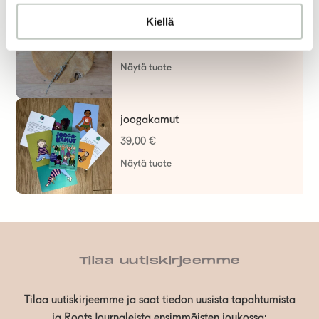
Kiellä
faskiapallo, korkki
10,00
€
Näytä tuote
joogakamut
39,00
€
Näytä tuote
Tilaa uutiskirjeemme
Tilaa uutiskirjeemme ja saat tiedon uusista tapahtumista
ja Roots Journaleista ensimmäisten joukossa: