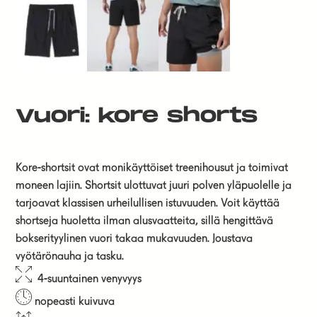
Vuori: kore shorts
Kore-shortsit ovat monikäyttöiset treenihousut ja toimivat
moneen lajiin. Shortsit ulottuvat juuri polven yläpuolelle ja
tarjoavat klassisen urheilullisen istuvuuden. Voit käyttää
shortseja huoletta ilman alusvaatteita, sillä hengittävä
bokserityylinen vuori takaa mukavuuden. Joustava
vyötärönauha ja tasku.
4-suuntainen venyvyys
nopeasti kuivuva