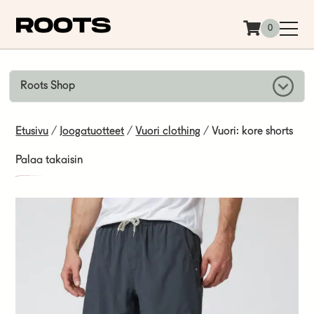
Siirry sisältöön
0
Roots Shop
Etusivu
/
Joogatuotteet
/
Vuori clothing
/ Vuori: kore shorts
Palaa takaisin