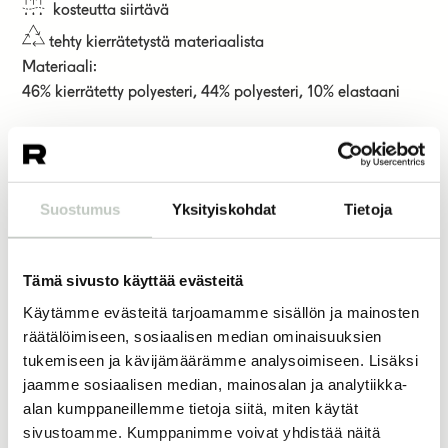
kosteutta siirtävä
tehty kierrätetystä materiaalista
Materiaali:
46% kierrätetty polyesteri, 44% polyesteri, 10% elastaani
85,00
€
väri
Suostumus
Yksityiskohdat
Tietoja
koko
Tämä sivusto käyttää evästeitä
Käytämme evästeitä tarjoamamme sisällön ja mainosten
Lisää ostoskoriin
räätälöimiseen, sosiaalisen median ominaisuuksien
tukemiseen ja kävijämäärämme analysoimiseen. Lisäksi
jaamme sosiaalisen median, mainosalan ja analytiikka-
alan kumppaneillemme tietoja siitä, miten käytät
sivustoamme. Kumppanimme voivat yhdistää näitä
Joogatuotteet
Vuori clothing