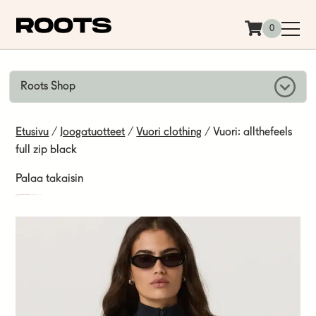
Siirry sisältöön
0
Roots Shop
Etusivu
/
Joogatuotteet
/
Vuori clothing
/ Vuori: allthefeels
full zip black
Palaa takaisin