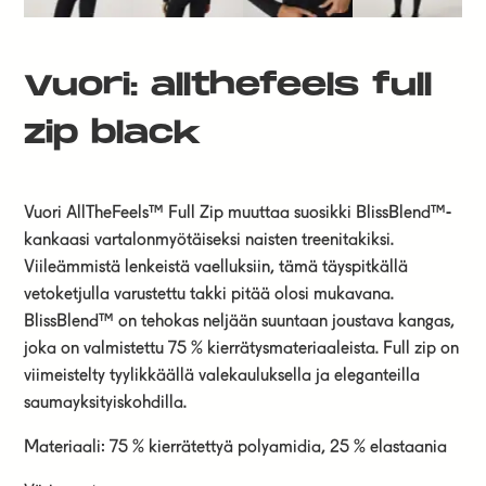
Vuori: allthefeels full
zip black
Vuori AllTheFeels™ Full Zip muuttaa suosikki BlissBlend™-
kankaasi vartalonmyötäiseksi naisten treenitakiksi.
Viileämmistä lenkeistä vaelluksiin, tämä täyspitkällä
vetoketjulla varustettu takki pitää olosi mukavana.
BlissBlend™ on tehokas neljään suuntaan joustava kangas,
joka on valmistettu 75 % kierrätysmateriaaleista. Full zip on
viimeistelty tyylikkäällä valekauluksella ja eleganteilla
saumayksityiskohdilla.
Materiaali: 75 % kierrätettyä polyamidia, 25 % elastaania