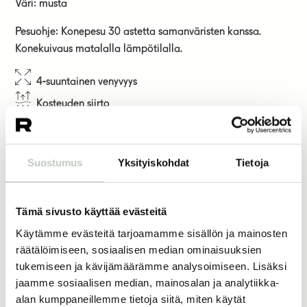
Väri: musta
Pesuohje: Konepesu 30 astetta samanväristen kanssa.
Konekuivaus matalalla lämpötilalla.
4-suuntainen venyvyys
Kosteuden siirto
Tehty kierrätetystä materiaalista
150,00
€
Suostumus
Yksityiskohdat
Tietoja
koko
Tämä sivusto käyttää evästeitä
Käytämme evästeitä tarjoamamme sisällön ja mainosten
räätälöimiseen, sosiaalisen median ominaisuuksien
Lisää ostoskoriin
tukemiseen ja kävijämäärämme analysoimiseen. Lisäksi
jaamme sosiaalisen median, mainosalan ja analytiikka-
alan kumppaneillemme tietoja siitä, miten käytät