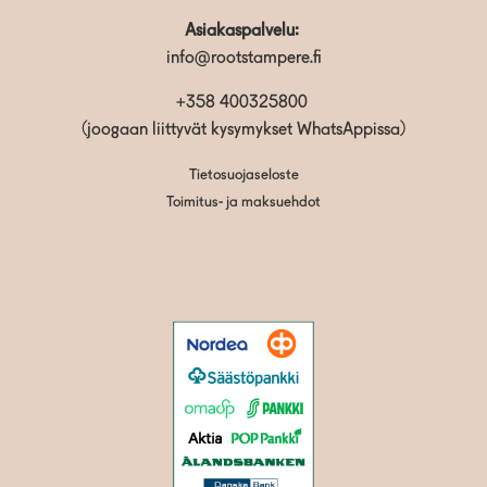
Asiakaspalvelu:
info@rootstampere.fi
+358 400325800
(joogaan liittyvät kysymykset WhatsAppissa)
Tietosuojaseloste
Toimitus- ja maksuehdot