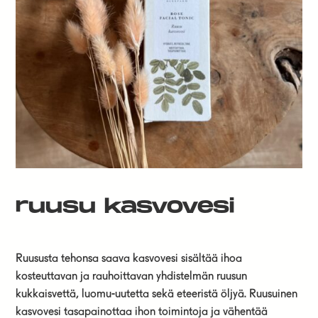
ruusu kasvovesi
Ruususta tehonsa saava kasvovesi sisältää ihoa
kosteuttavan ja rauhoittavan yhdistelmän ruusun
kukkaisvettä, luomu-uutetta sekä eteeristä öljyä. Ruusuinen
kasvovesi tasapainottaa ihon toimintoja ja vähentää