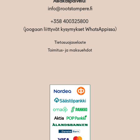
Asiakaspalvelu:
info@rootstampere.fi
+358 400325800
(joogaan liittyvät kysymykset WhatsAppissa)
Tietosuojaseloste
Toimitus- ja maksuehdot