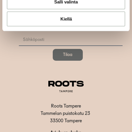
Salli valinta
Tilaa uutiskirjeemme ja saat tiedon uusista tapahtumista
Kiellä
ja Roots Journaleista ensimmäisten joukossa:
Tilaa
Roots Tampere
Tammelan puistokatu 23
33500 Tampere