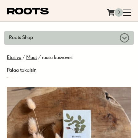
Siirry sisältöön
0
Roots Shop
Etusivu
/
Muut
/ ruusu kasvovesi
Palaa takaisin