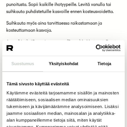
punoitusta. Sopii kaikille ihotyypeille. Levitä vanulla tai
suihkauta puhdistetuille kasvoille ennen kosteusvoidetta.
Suihkauta myös aina tarvittaessa raikastamaan ja
kosteuttamaan kasvoja.
Aqua (Vesi), *Rosa damascena (Ruusu) kukkaisvesi, Betaine
(Betaiini), *Alcohol denat. (Alkoholi denat.), *Equisetum
arvense (Peltokorte) uutos, *Plantago lanceolata
Suostumus
Yksityiskohdat
Tietoja
(Heinäratamo) lehtiuutos, *Trifolium pratense (Puna-apila)
kukkauutos, *Prunella vulgaris (Niittyhumala) uutos,
*Alchemilla vulgaris (Poimulehti) lehtiuutos, *Viola tricolor
Tämä sivusto käyttää evästeitä
(Keto-orvokki) uutos, *Rose (Ruusu) kukkauutos, *Aloe
barbadensis (Aloe vera) lehtiuute, Olea europaea (Oliivi)
Käytämme evästeitä tarjoamamme sisällön ja mainosten
lehtiuute, Rosa damascena (Ruusu) eteerinen öljy, Citrus
räätälöimiseen, sosiaalisen median ominaisuuksien
aurantifolia (Limetti) eteerinen öljy, Coco Glucoside
tukemiseen ja kävijämäärämme analysoimiseen. Lisäksi
jaamme sosiaalisen median, mainosalan ja analytiikka-
(Kookosglukosidi), Citric Acid (Sitruunahappo), Glycerin
alan kumppaneillemme tietoja siitä, miten käytät
(Kasviglyseriini), Sodium Benzoate (Natriumbentsoaatti),
sivustoamme. Kumppanimme voivat yhdistää näitä