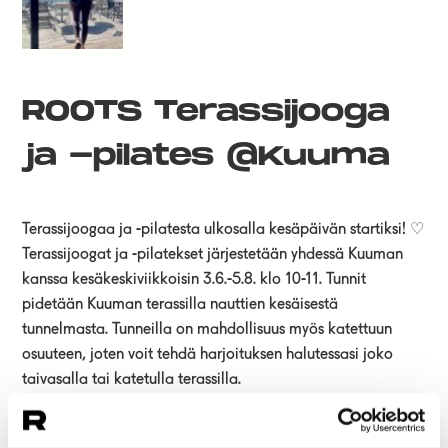
ROOTS Terassijooga
ja -pilates @Kuuma
Terassijoogaa ja -pilatesta ulkosalla kesäpäivän startiksi! ♡
Terassijoogat ja -pilatekset järjestetään yhdessä Kuuman
kanssa kesäkeskiviikkoisin 3.6.-5.8. klo 10-11. Tunnit
pidetään Kuuman terassilla nauttien kesäisestä
tunnelmasta. Tunneilla on mahdollisuus myös katettuun
osuuteen, joten voit tehdä harjoituksen halutessasi joko
taivasalla tai katetulla terassilla.
Terassitunneille olet tervetullut aiemmasta kokemuksestasi
riippumatta. Tunti on liikkuva ja herättelevä.