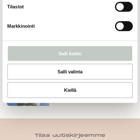
Tilastot
Näytä tuote
Markkinointi
kuukausikortti
139,00
€
Näytä tuote
Salli kaikki
Salli valinta
Let´s move: 6 tuntia studioilla
72,00
€
Kiellä
Näytä tuote
Tilaa uutiskirjeemme