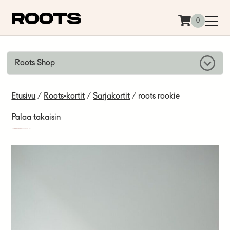
Siirry sisältöön
0
Roots Shop
Etusivu
/
Roots-kortit
/
Sarjakortit
/ roots rookie
Palaa takaisin