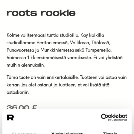
roots rookie
Kolme valitsemaasi tuntia studioilla. Käy kaikilla
studioillamme Herttoniemessä, Vallilassa, Töölössä,
Punavuoressa ja Munkkiniemessä sekä Tampereella.
Voimassa 1 kk ensimmäisestä varauksesta. Ei voi yhdistää
muihin alennuksiin.
Tämä tuote on vain ensikertalaisille. Tuotteen voi ostaa vain
kerran. Jos olet ostanut jo tuotteen, et voi lisätä sitä
ostoskoriin.
36,00
€
Lisää ostoskoriin
Suostumus
Yksityiskohdat
Tietoja