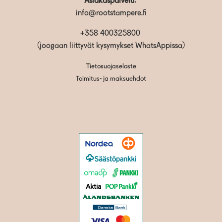
Asiakaspalvelu:
info@rootstampere.fi
+358 400325800
(joogaan liittyvät kysymykset WhatsAppissa)
Tietosuojaseloste
Toimitus- ja maksuehdot