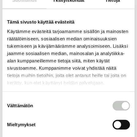
Tämä sivusto käyttää evästeitä
Roots-kortit
Sarjakortit
Käytämme evästeitä tarjoamamme sisällön ja mainosten
räätälöimiseen, sosiaalisen median ominaisuuksien
tukemiseen ja kävijämäärämme analysoimiseen. Lisäksi
jaamme sosiaalisen median, mainosalan ja analytiikka-
Lisää samankaltaisia
alan kumppaneillemme tietoja siitä, miten käytät
sivustoamme. Kumppanimme voivat yhdistää näitä
tietoja muihin tietoihin, joita olet antanut heille tai joita on
kerätty, kun olet käyttänyt heidän palvelujaan.
Let´s move: 18 tuntia studioilla
182,00
€
Suostumuksen
Näytä tuote
Välttämätön
valinta
Mieltymykset
20 tuntia studiolla
220,00
€