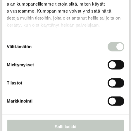
alan kumppaneillemme tietoja siitä, miten käytät
sivustoamme. Kumppanimme voivat yhdistää näitä
Lisää ostoskoriin
tietoja muihin tietoihin, joita olet antanut heille tai joita on
kerätty, kun olet käyttänyt heidän palvelujaan.
Suostumuksen
Joogatuotteet
Varastontyhjennys
Välttämätön
valinta
Mieltymykset
Lisää samankaltaisia
Tilastot
Markkinointi
joogaa raskausaikaan – ihme
sisälläsi
30,00
€
Salli kaikki
Näytä tuote