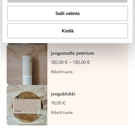
Salli valinta
eteeriset öljyt
7,70
€
–
31,70
€
Kiellä
Näytä tuote
joogamatto premium
120,00
€
–
130,00
€
Näytä tuote
joogablokki
16,00
€
Näytä tuote