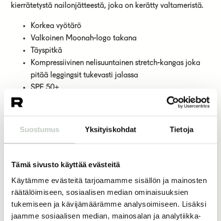
kierrätetystä nailonjätteestä, joka on kerätty valtameristä.
Korkea vyötärö
Valkoinen Moonah-logo takana
Täyspitkä
Kompressiivinen nelisuuntainen stretch-kangas joka
pitää leggingsit tukevasti jalassa
SPF 50+
Valmistettu eettisesti Euroopassa (Liettua)
78% ECONYL® kierrätettyä nylonia 22 % elastaania
Suostumus
Yksityiskohdat
Tietoja
Jos olet epävarma oikeasta koosta, voit tutustua Moonahin
koko-oppaaseen
täältä
!
Tämä sivusto käyttää evästeitä
89,00
€
45,00
€
Käytämme evästeitä tarjoamamme sisällön ja mainosten
räätälöimiseen, sosiaalisen median ominaisuuksien
koko
tukemiseen ja kävijämäärämme analysoimiseen. Lisäksi
jaamme sosiaalisen median, mainosalan ja analytiikka-