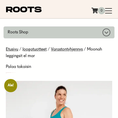
Siirry sisältöön
0
Roots Shop
Etusivu
/
Joogatuotteet
/
Varastontyhjennys
/ Moonah
leggingsit el mar
Palaa takaisin
Ale!