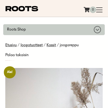
Siirry sisältöön
0
Roots Shop
Etusivu
/
Joogatuotteet
/
Kassit
/ joogareppu
Palaa takaisin
Ale!