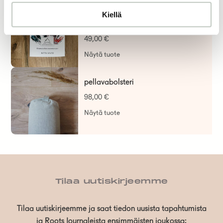
anatomia ja kehotietoisuus –
Kiellä
kokemuksellisen anatomian opas
49,00
€
Näytä tuote
pellavabolsteri
98,00
€
Näytä tuote
Tilaa uutiskirjeemme
Tilaa uutiskirjeemme ja saat tiedon uusista tapahtumista
ja Roots Journaleista ensimmäisten joukossa: