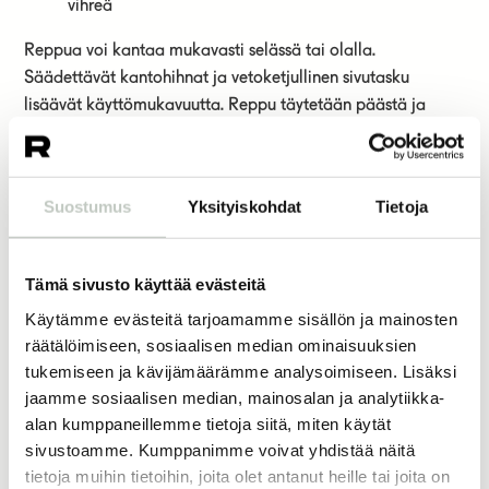
vihreä
Reppua voi kantaa mukavasti selässä tai olalla.
Säädettävät kantohihnat ja vetoketjullinen sivutasku
lisäävät käyttömukavuutta. Reppu täytetään päästä ja
suljetaan rullaamalla päädyn tarralliset hihnat. Materiaali
on sateenkestävää polyesteriä.
Suostumus
Yksityiskohdat
Tietoja
75,00
€
63,75
€
Väri
Tämä sivusto käyttää evästeitä
Käytämme evästeitä tarjoamamme sisällön ja mainosten
räätälöimiseen, sosiaalisen median ominaisuuksien
tukemiseen ja kävijämäärämme analysoimiseen. Lisäksi
Lisää ostoskoriin
jaamme sosiaalisen median, mainosalan ja analytiikka-
alan kumppaneillemme tietoja siitä, miten käytät
sivustoamme. Kumppanimme voivat yhdistää näitä
tietoja muihin tietoihin, joita olet antanut heille tai joita on