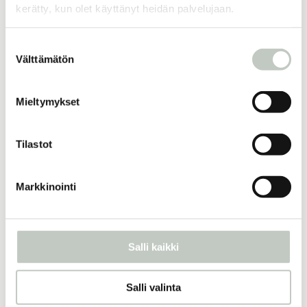
Joogatuotteet
Kassit
Varastontyhjennys
kerätty, kun olet käyttänyt heidän palvelujaan.
Suostumuksen
Välttämätön
valinta
Lisää samankaltaisia
Mieltymykset
motherlover -kortit
Tilastot
39,00
€
Näytä tuote
Markkinointi
Aamuöljy roll-on
Salli kaikki
17,80
€
Näytä tuote
Salli valinta