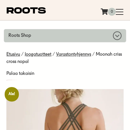
Siirry sisältöön
0
Roots Shop
Etusivu
/
Joogatuotteet
/
Varastontyhjennys
/ Moonah criss
cross nopal
Palaa takaisin
Ale!