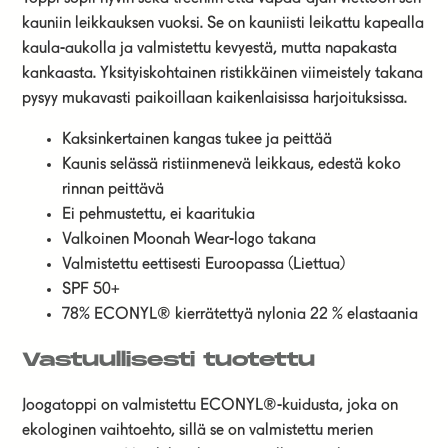
kauniin leikkauksen vuoksi. Se on kauniisti leikattu kapealla
kaula-aukolla ja valmistettu kevyestä, mutta napakasta
kankaasta. Yksityiskohtainen ristikkäinen viimeistely takana
pysyy mukavasti paikoillaan kaikenlaisissa harjoituksissa.
Kaksinkertainen kangas tukee ja peittää
Kaunis selässä ristiinmenevä leikkaus, edestä koko
rinnan peittävä
Ei pehmustettu, ei kaaritukia
Valkoinen Moonah Wear-logo takana
Valmistettu eettisesti Euroopassa (Liettua)
SPF 50+
78% ECONYL® kierrätettyä nylonia 22 % elastaania
Vastuullisesti tuotettu
Joogatoppi on valmistettu ECONYL®-kuidusta, joka on
ekologinen vaihtoehto, sillä se on valmistettu merien