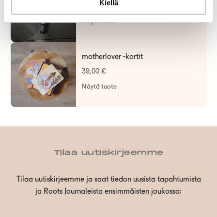
Kiellä
7,70
€
–
31,70
€
Näytä tuote
motherlover -kortit
39,00
€
Näytä tuote
Tilaa uutiskirjeemme
Tilaa uutiskirjeemme ja saat tiedon uusista tapahtumista
ja Roots Journaleista ensimmäisten joukossa: