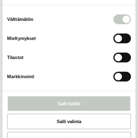
Suostumuksen
Välttämätön
valinta
Lisää samankaltaisia
Mieltymykset
Aamuöljy roll-on
Tilastot
17,80
€
Näytä tuote
Markkinointi
joogaa raskausaikaan – ihme
sisälläsi
Salli kaikki
30,00
€
Näytä tuote
Salli valinta
eteeriset öljyt