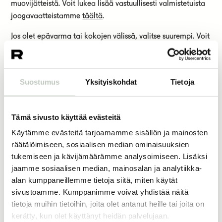
muovijätteistä. Voit lukea lisää vastuullisesti valmistetuista
joogavaatteistamme
täältä
.
Jos olet epävarma tai kokojen välissä, valitse suurempi. Voit
tutustua Moonahin koko-oppaaseen
täältä.
68,00
€
34,00
€
Suostumus
Yksityiskohdat
Tietoja
koko
Tämä sivusto käyttää evästeitä
Käytämme evästeitä tarjoamamme sisällön ja mainosten
räätälöimiseen, sosiaalisen median ominaisuuksien
Lisää ostoskoriin
tukemiseen ja kävijämäärämme analysoimiseen. Lisäksi
jaamme sosiaalisen median, mainosalan ja analytiikka-
alan kumppaneillemme tietoja siitä, miten käytät
sivustoamme. Kumppanimme voivat yhdistää näitä
Joogatuotteet
Varastontyhjennys
tietoja muihin tietoihin, joita olet antanut heille tai joita on
kerätty, kun olet käyttänyt heidän palvelujaan.