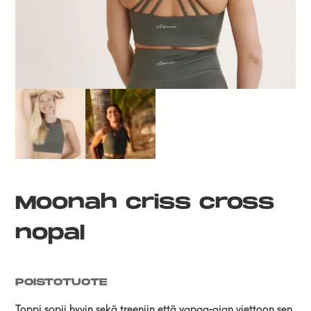
Moonah criss cross
nopal
POISTOTUOTE
Toppi sopii hyvin sekä treeniin että vapaa-ajan viettoon sen