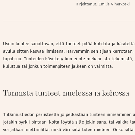
Kirjoittanut:
Emilia Viherkoski
Usein kuulee sanottavan, että tunteet pitää kohdata ja käsitell
avulla sitten kasvaa ihmisenä. Harvemmin sen sijaan kerrotaan
tapahtuu. Tunteiden käsittely kun ei ole mekaanista tekemistä, 
kuluttua tai jonkun toimenpiteen jälkeen on valmista.
Tunnista tunteet mielessä ja kehossa
Tutkimustiedon perusteella jo pelkästään tunteen nimeäminen au
jotakin pyrkii pintaan, koita löytää sille jokin sana, tai vaikka l
voi jatkaa miettimällä, mikä väri siitä tulee mieleen. Onko sill