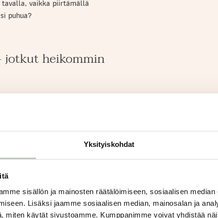
tavalla, vaikka piirtämällä
isi puhua?
– jotkut heikommin
 Onko tunne painanut kehoa
oi tuntua jaloissa, lantiossa tai
lta. Joogaharjoituksen aikana voi
Yksityiskohdat
yvältä esimerkiksi avata
ulostellen kehoa, niin huomaat
itä
mme sisällön ja mainosten räätälöimiseen, sosiaalisen median
iseen. Lisäksi jaamme sosiaalisen median, mainosalan ja analy
, miten käytät sivustoamme. Kumppanimme voivat yhdistää näitä t