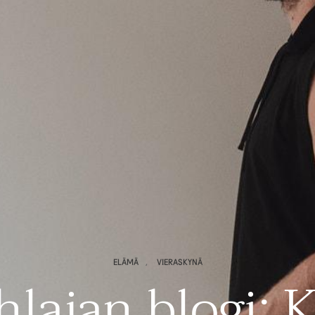
ELÄMÄ
,
VIERASKYNÄ
hlajan blogi: K