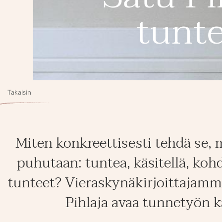
tunte
Takaisin
Miten konkreettisesti tehdä se, m
puhutaan: tuntea, käsitellä, koh
tunteet? Vieraskynäkirjoittajamm
Pihlaja avaa tunnetyön kä