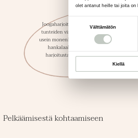
olet antanut heille tai joita o
Suostumuksen
Joogaharjoitus on hyvä tapa tarkastella
Välttämätön
valinta
tunteiden virtaa. Harjoitukseen mahtuu
usein monenlaista vaiheita, joskus jotakin
hankalaakin. Jatkamme kuitenkin
harjoitusta ja lopuksi harjoituksesta
päästetään irti.
Kiellä
Pelkäämisestä kohtaamiseen