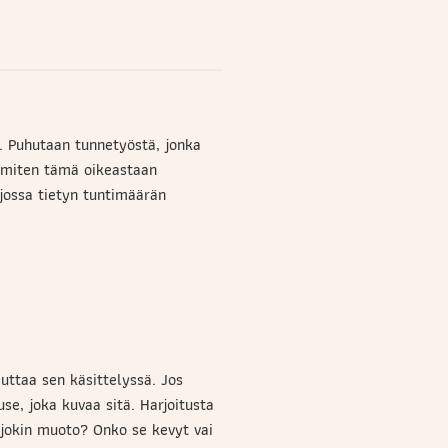
ä. Puhutaan tunnetyöstä, jonka
, miten tämä oikeastaan
jossa tietyn tuntimäärän
ttaa sen käsittelyssä. Jos
ause, joka kuvaa sitä. Harjoitusta
ä jokin muoto? Onko se kevyt vai