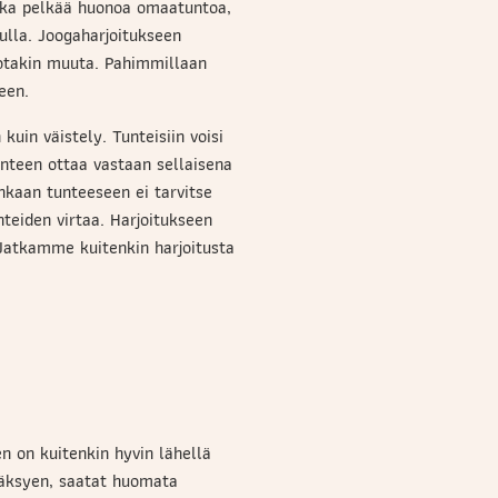
kka pelkää huonoa omaatuntoa,
tulla. Joogaharjoitukseen
 jotakin muuta. Pahimmillaan
een.
in väistely. Tunteisiin voisi
unteen ottaa vastaan sellaisena
nkaan tunteeseen ei tarvitse
teiden virtaa. Harjoitukseen
 Jatkamme kuitenkin harjoitusta
n on kuitenkin hyvin lähellä
yväksyen, saatat huomata