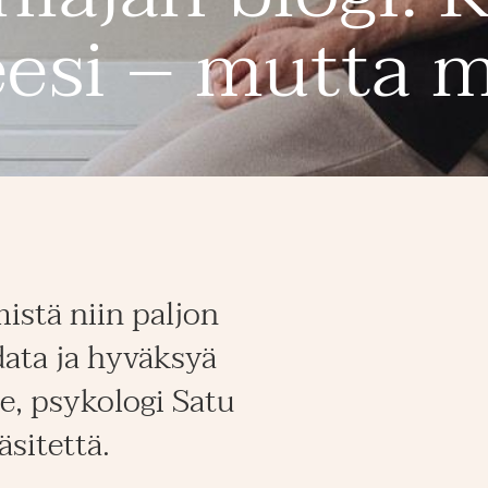
esi – mutta 
istä niin paljon
data ja hyväksyä
e, psykologi Satu
sitettä.