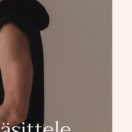
äsittele