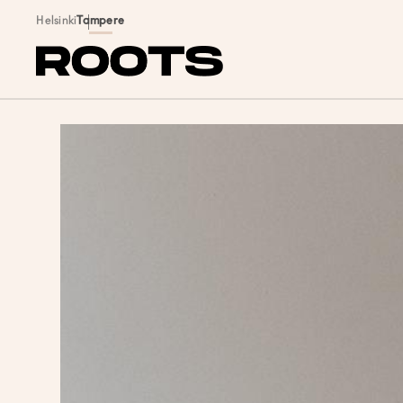
Siirry sisältöön
Helsinki
Tampere