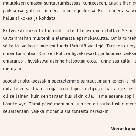
muutoksen omassa suhtautumisessasi tunteeseen. Saat siihen et
paikkansa, yhtenä tunteena muiden joukossa. Eniten meitä vaiv
haluaisi kokea ja kohdata.
Erityisesti vaikeilta tuntuvat tunteet tekisi mieli ohittaa. Se on a
vältämmehän muutenkin elämässä epämukavuutta. Omia tunteit
vältellä. Vaikea tunne voi tuoda tärkeitä viestejä. Tunteen ei m
omaa toimintaa. Kun sen kohtaa hyväksyvästi, ja huomaa vaikka
omatunto”, hyväksyvä asenne helpottaa oloa. Tunne saa tulla, 
menojaan.
Joogaharjoituksessakin opettelemme suhtautumaan kehon ja mie
mitä tulee vastaan. Joogatunnin lopussa ohjaaja saattaa joskus 
oli sellainen, kuin sen tänään kuuluikin olla. Tämä asenne sopii
käsittelyyn. Tämä päivä meni niin kuin sen oli tarkoituskin men
sellaisenaan, vaikka monenlaisia tunteita heräsikin.
Vieraskynä: