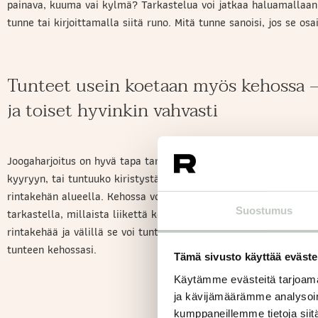
painava, kuuma vai kylmä? Tarkastelua voi jatkaa haluamallaan 
tunne tai kirjoittamalla siitä runo. Mitä tunne sanoisi, jos se osa
Tunteet usein koetaan myös kehossa 
ja toiset hyvinkin vahvasti
Joogaharjoitus on hyvä tapa tarkastella, miltä kehossa tuntuu.
kyyryyn, tai tuntuuko kiristystä jossakin kohtaa? Tunnekokemus v
rintakehän alueella. Kehossa voi tuntua jäykältä tai voimattoma
Suostumus
tarkastella, millaista liikettä keho kaipaisi. Joskus voi tuntua h
rintakehää ja välillä se voi tuntua liialliselta. Tee harjoitus ku
tunteen kehossasi.
Tämä sivusto käyttää eväste
Käytämme evästeitä tarjoama
ja kävijämäärämme analysoim
kumppaneillemme tietoja siitä