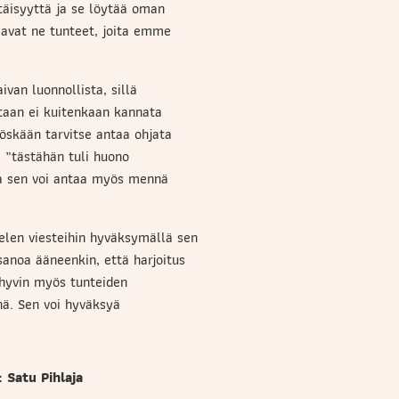
äisyyttä ja se löytää oman
aavat ne tunteet, joita emme
ivan luonnollista, sillä
aan ei kuitenkaan kannata
yöskään tarvitse antaa ohjata
 ”tästähän tuli huono
ja sen voi antaa myös mennä
len viesteihin hyväksymällä sen
sanoa ääneenkin, että harjoitus
 hyvin myös tunteiden
nä. Sen voi hyväksyä
 Satu Pihlaja