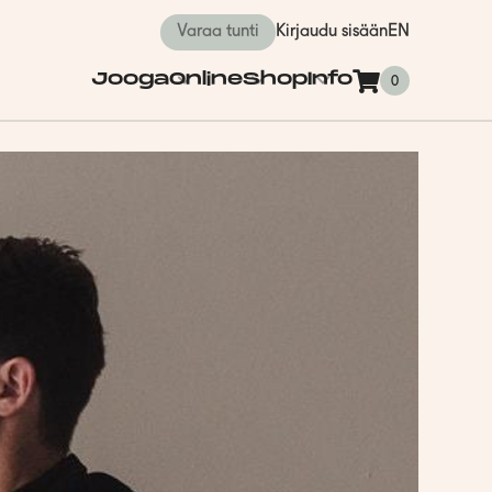
Varaa tunti
Kirjaudu sisään
EN
Jooga
Online
Shop
Info
0