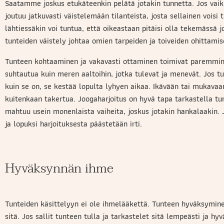
Saatamme joskus etukäteenkin pelätä jotakin tunnetta. Jos vai
joutuu jatkuvasti väistelemään tilanteista, josta sellainen voisi 
lähtiessäkin voi tuntua, että oikeastaan pitäisi olla tekemässä
tunteiden väistely johtaa omien tarpeiden ja toiveiden ohittamis
Tunteen kohtaaminen ja vakavasti ottaminen toimivat paremmin ku
suhtautua kuin meren aaltoihin, jotka tulevat ja menevät. Jos t
kuin se on, se kestää lopulta lyhyen aikaa. Ikävään tai mukavaa
kuitenkaan takertua. Joogaharjoitus on hyvä tapa tarkastella tun
mahtuu usein monenlaista vaiheita, joskus jotakin hankalaakin.
ja lopuksi harjoituksesta päästetään irti.
Hyväksynnän ihme
Tunteiden käsittelyyn ei ole ihmelääkettä. Tunteen hyväksymine
sitä. Jos sallit tunteen tulla ja tarkastelet sitä lempeästi ja h