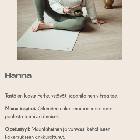
Hanna
Tästä en luovu:
Perhe, ystävät, japanilainen vihreä tee.
Minua inspiroi:
Oikeudenmukaisemman maailman
puolesta toimivat ihmiset.
Opetustyyli:
Maanläheinen ja vahvasti keholliseen
kokemukseen ankkuroitunut.