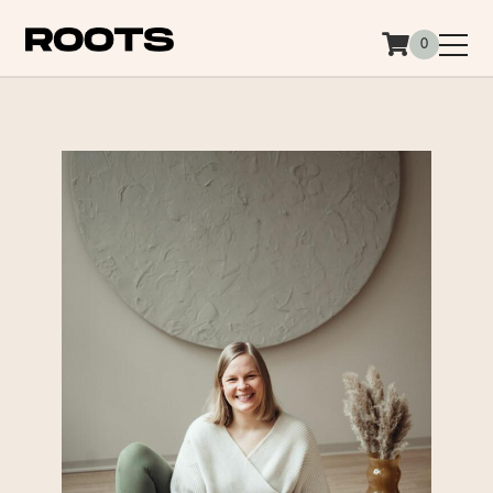
Siirry sisältöön
0