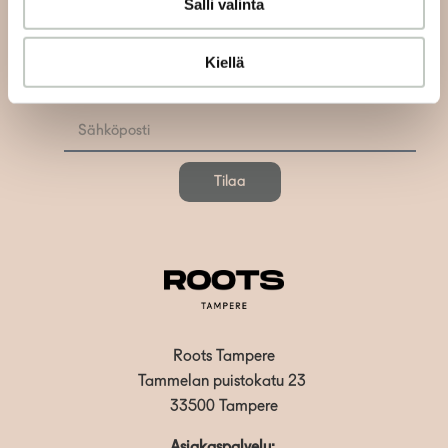
Salli valinta
Tilaa uutiskirjeemme ja saat tiedon uusista tapahtumista
Kiellä
ja Roots Journaleista ensimmäisten joukossa:
Tilaa
Roots Tampere
Tammelan puistokatu 23
33500 Tampere
Asiakaspalvelu: