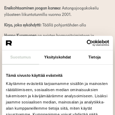
Ensikohtaaminen joogan kanssa:
Astangajoogakokeilu
yläasteen liikuntatunnilla vuonna 2001.
Kirja, joka sykähdytti:
Täällä pohjantähden alla
Hanna Kuosmanen
on naisten hormonitoimintaan ja
syömisen psykologiaan erikoistunut ravintoterapeutti
sekä kokenut joogaopettaja. Hanna on joogannut yli
puolet elämästään ja opettanutkin parikymmentä
Suostumus
Yksityiskohdat
Tietoja
vuotta. Hän on opiskellut mm. Scaravelli- ja yinjoogaa,
jooganidraa ja joogasomatiikkaa ja erikoistunut viime
vuosina raskaus- ja postpartumjoogaan.
Tämä sivusto käyttää evästeitä
Käytämme evästeitä tarjoamamme sisällön ja mainosten
Hannaa puhuttelee erityisesti somaattinen
räätälöimiseen, sosiaalisen median ominaisuuksien
lähestymistapa joogaan – jooga henkilökohtaisena,
tukemiseen ja kävijämäärämme analysoimiseen. Lisäksi
elävänä, hengittävänä ja alati muuttuvana matkana
jaamme sosiaalisen median, mainosalan ja analytiikka-
itseen. Hänen ohjaustyylinsä on maanläheinen ja vahvasti
alan kumppaneillemme tietoja siitä, miten käytät
ankkuroitunut keholliseen kokemukseen. Ohjauksessa
sivustoamme. Kumppanimme voivat yhdistää näitä