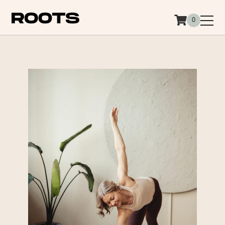
Siirry sisältöön
0