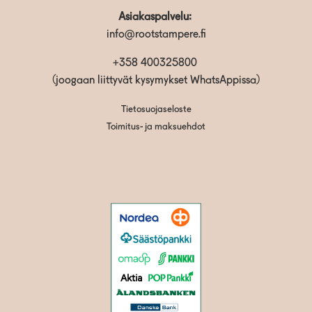
Asiakaspalvelu:
info@rootstampere.fi
+358 400325800
(joogaan liittyvät kysymykset WhatsAppissa)
Tietosuojaseloste
Toimitus- ja maksuehdot