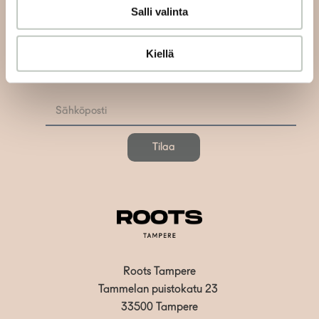
Tilaa uutiskirjeemme
Salli valinta
Tilaa uutiskirjeemme ja saat tiedon uusista tapahtumista
Kiellä
ja Roots Journaleista ensimmäisten joukossa:
Tilaa
Roots Tampere
Tammelan puistokatu 23
33500 Tampere