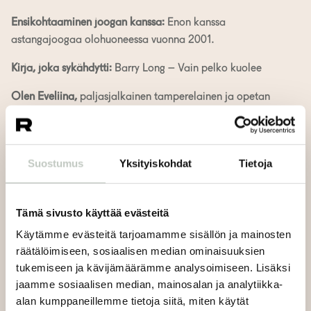
Ensikohtaaminen joogan kanssa:
Enon kanssa
astangajoogaa olohuoneessa vuonna 2001.
Kirja, joka sykähdytti:
Barry Long – Vain pelko kuolee
Olen Eveliina,
paljasjalkainen tamperelainen ja opetan
astangajoogaa suurella sydämellä ja harjoituksen
perinnettä kunnioittaen. Opettajana olen tarkka,
ymmärtäväinen sekä lempeä.
Suostumus
Yksityiskohdat
Tietoja
Opettamisessa minua inspiroi eniten se, kun näen mitä
astangajooga saa aikaan sen harjoittajassa. Jokainen
harjoitus sekä matka joogan polulla on erilainen, mutta
Tämä sivusto käyttää evästeitä
aina yhtä arvokas. On palkitsevaa saada olla osana
Käytämme evästeitä tarjoamamme sisällön ja mainosten
oppilaan tietoista matkaa kohti parempaa fyysistä sekä
räätälöimiseen, sosiaalisen median ominaisuuksien
psyykkistä elämää. Hienoimpia hetkiä ovat ne, kun
tukemiseen ja kävijämäärämme analysoimiseen. Lisäksi
fyysinen harjoitus kääntyy sisäiseksi ja työskentely omien
jaamme sosiaalisen median, mainosalan ja analytiikka-
tunteiden sekä itsensä kanssa alkaa.
alan kumppaneillemme tietoja siitä, miten käytät