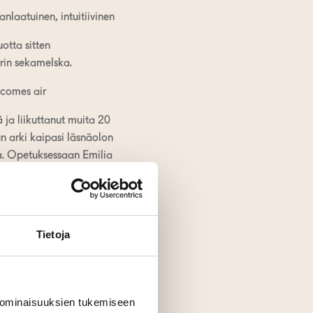
laatuinen, intuitiivinen
otta sitten
rin sekamelska.
comes air
 ja liikuttanut muita 20
un arki kaipasi läsnäolon
ta. Opetuksessaan Emilia
poisa lilluttelija. Elämä
äaikaissairaus on
uttaa edelleen joka päivä
Tietoja
 kaikkensa luodakseen
ervetullut. Rakastaa
e seuraavia viikkoja
 ominaisuuksien tukemiseen
 jatkuvasti. Kukonlaulun