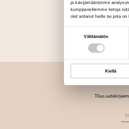
ja kävijämäärämme analysoim
kumppaneillemme tietoja siitä
olet antanut heille tai joita o
Suostumuksen
Välttämätön
valinta
Kiellä
Tilaa uutiskirjee