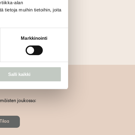
tiikka-alan
at päivän parasta aikaa.
ietoja muihin tietoihin, joita
Markkinointi
Salli kaikki
mmäisten joukossa:
Tilaa