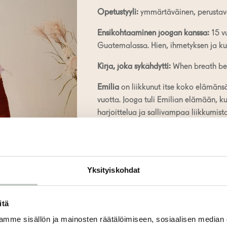
Opetustyyli:
ymmärtäväinen, perustavan
Ensikohtaaminen joogan kanssa:
15 vu
Guatemalassa. Hien, ihmetyksen ja ku
Kirja, joka sykähdytti:
When breath be
Emilia
on liikkunut itse koko elämänsä
vuotta. Jooga tuli Emilian elämään, k
harjoittelua ja sallivampaa liikkumis
on pedantti linjaaja ja välillä taas lep
on liikkumista ääripäiden välillä. Pitk
osoittanut elämän haurautta ja muist
elämän ainutlaatuisuudesta.
Yksityiskohdat
Emilia on Rootsin perustaja ja tekee
Rootsista paikan, jonne jokainen on t
itä
ihmisiä, elämää ja harvoin suunnittele
mme sisällön ja mainosten räätälöimiseen, sosiaalisen median
pidemmälle. Opiskelee ja kouluttautuu