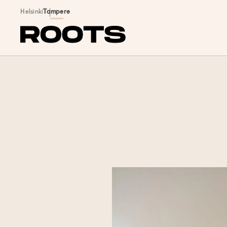
Siirry sisältöön
Helsinki
Tampere