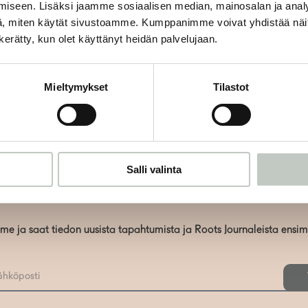
iseen. Lisäksi jaamme sosiaalisen median, mainosalan ja analy
aikaiset aamut kahvikuppi kädessä ov
, miten käytät sivustoamme. Kumppanimme voivat yhdistää näitä t
n kerätty, kun olet käyttänyt heidän palvelujaan.
Mieltymykset
Tilastot
Salli valinta
Tilaa uutiskirjeemme
mme ja saat tiedon uusista tapahtumista ja Roots Journaleista ensi