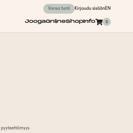
Varaa tunti
Kirjaudu sisään
EN
Jooga
Online
Shop
Info
0
n pyyteettömyys