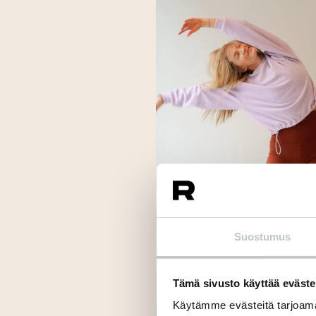
Suostumus
Tämä sivusto käyttää eväste
Käytämme evästeitä tarjoama