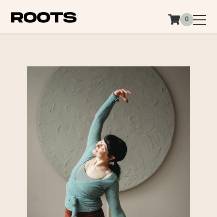
Siirry sisältöön
0