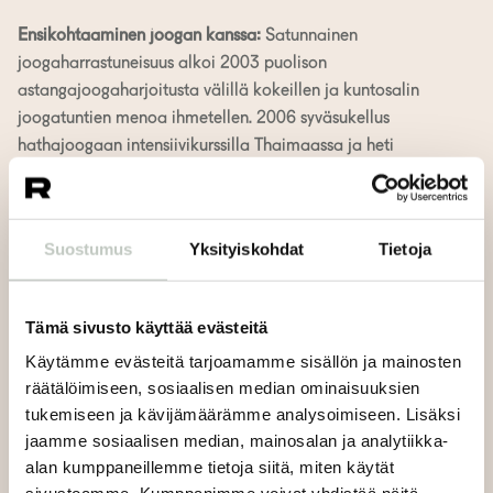
Ensikohtaaminen joogan kanssa:
Satunnainen
joogaharrastuneisuus alkoi 2003 puolison
astangajoogaharjoitusta välillä kokeillen ja kuntosalin
joogatuntien menoa ihmetellen. 2006 syväsukellus
hathajoogaan intensiivikurssilla Thaimaassa ja heti
perään astangajoogakurssi Tampereella juurruttivat
joogan päivittäiseen elämääni ja lähettivät matkalle,
jonka toivon jatkuvan niin kauan kuin hengitän.
Suostumus
Yksityiskohdat
Tietoja
Kirja, joka sykähdytti:
Taru sormusten herrasta
Anna Lammivaara
on joogaohjaaja, psykofyysinen
Tämä sivusto käyttää evästeitä
fysioterapeutti ja joogaterapeutti. Jooga on kulkenut
Käytämme evästeitä tarjoamamme sisällön ja mainosten
Annan matkassa 2000-luvun alusta saakka ja vuodesta
räätälöimiseen, sosiaalisen median ominaisuuksien
2013 saakka hän on saanut onnekkaasti ohjata joogaa
tukemiseen ja kävijämäärämme analysoimiseen. Lisäksi
myös muille.
jaamme sosiaalisen median, mainosalan ja analytiikka-
alan kumppaneillemme tietoja siitä, miten käytät
Ohjauksessaan Annalle on keskeistä tarjota turvallinen,