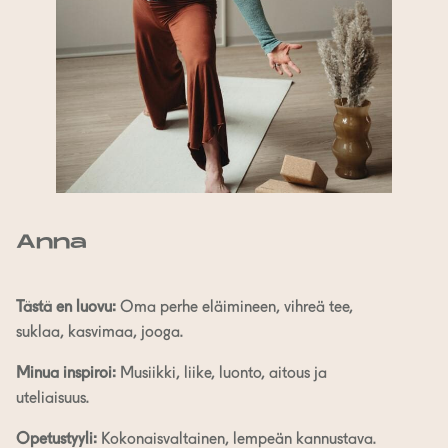
Anna
Tästä en luovu:
Oma perhe eläimineen, vihreä tee,
suklaa, kasvimaa, jooga.
Minua inspiroi:
Musiikki, liike, luonto, aitous ja
uteliaisuus.
Opetustyyli:
Kokonaisvaltainen, lempeän kannustava.