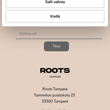
Salli valinta
Tilaa uutiskirjeemme ja saat tiedon uusista tapahtumista
Kiellä
ja Roots Journaleista ensimmäisten joukossa:
Tilaa
Roots Tampere
Tammelan puistokatu 23
33500 Tampere