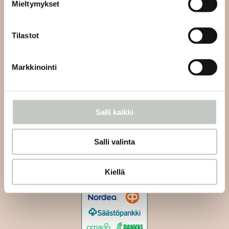
Mieltymykset
Roots Tampere
Tammelan puistokatu 23
33500 Tampere
Tilastot
Asiakaspalvelu:
info@rootstampere.fi
Markkinointi
+358 400325800
(joogaan liittyvät kysymykset WhatsAppissa)
Salli kaikki
Tietosuojaseloste
Toimitus- ja maksuehdot
Salli valinta
Kiellä