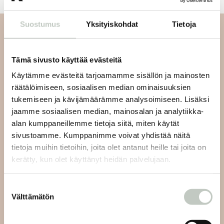
Suostumus
Yksityiskohdat
Tietoja
Tilaa uutiskirjeemme
Tämä sivusto käyttää evästeitä
Tilaa uutiskirjeemme ja saat tiedon uusista tapahtumista
Käytämme evästeitä tarjoamamme sisällön ja mainosten
ja Roots Journaleista ensimmäisten joukossa:
räätälöimiseen, sosiaalisen median ominaisuuksien
tukemiseen ja kävijämäärämme analysoimiseen. Lisäksi
jaamme sosiaalisen median, mainosalan ja analytiikka-
alan kumppaneillemme tietoja siitä, miten käytät
sivustoamme. Kumppanimme voivat yhdistää näitä
Tilaa
tietoja muihin tietoihin, joita olet antanut heille tai joita on
kerätty, kun olet käyttänyt heidän palvelujaan.
Suostumuksen
Välttämätön
valinta