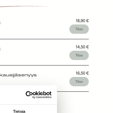
18,90
€
k
Tilaa
14,50
€
k
Tilaa
16,50
€
kausijäsenyys
Tilaa
Tietoja