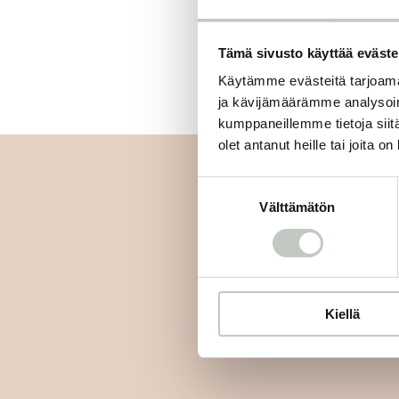
Tämä sivusto käyttää eväste
Käytämme evästeitä tarjoama
ja kävijämäärämme analysoim
kumppaneillemme tietoja siitä
olet antanut heille tai joita o
Suostumuksen
Välttämätön
valinta
Tilaa uutiskirjee
Kiellä