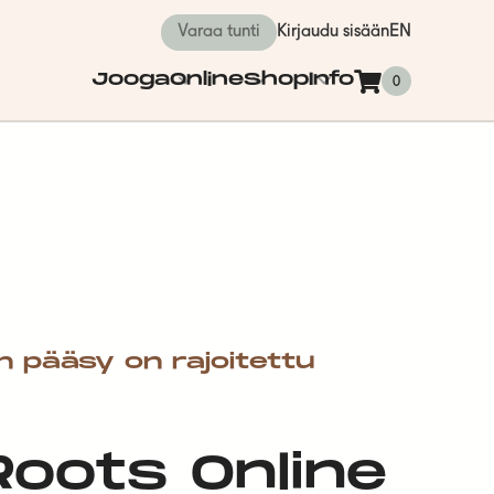
Varaa tunti
Kirjaudu sisään
EN
Jooga
Online
Shop
Info
0
n pääsy on rajoitettu
 Roots Online