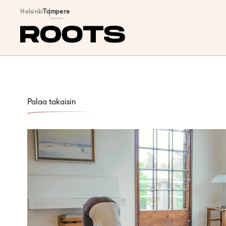
Siirry sisältöön
Helsinki
Tampere
Palaa takaisin