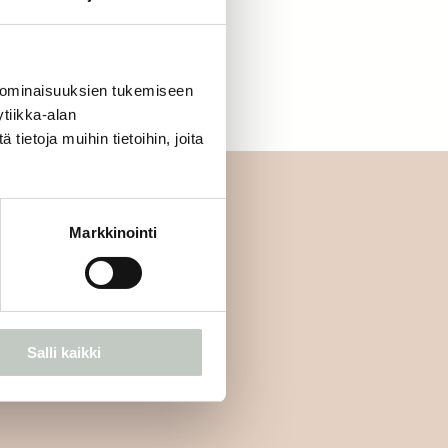
letko jo jäsen?
Kirjaudu sisään
 ominaisuuksien tukemiseen
tiikka-alan
ietoja muihin tietoihin, joita
Markkinointi
mmäisten joukossa:
Tilaa
Salli kaikki