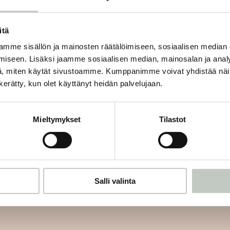
O
itä
mme sisällön ja mainosten räätälöimiseen, sosiaalisen median
iseen. Lisäksi jaamme sosiaalisen median, mainosalan ja analy
, miten käytät sivustoamme. Kumppanimme voivat yhdistää näitä t
n kerätty, kun olet käyttänyt heidän palvelujaan.
Tilaa uutiskirjeemme
Mieltymykset
Tilastot
mme ja saat tiedon uusista tapahtumista ja Roots Journaleista ensi
Salli valinta