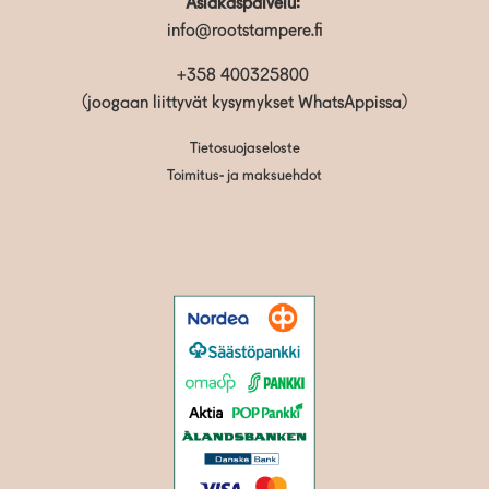
Asiakaspalvelu:
info@rootstampere.fi
+358 400325800
(joogaan liittyvät kysymykset WhatsAppissa)
Tietosuojaseloste
Toimitus- ja maksuehdot