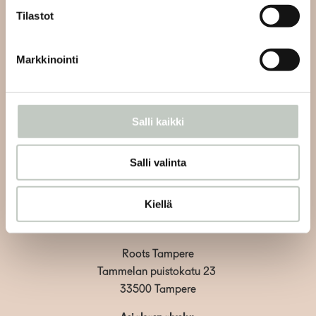
Tilastot
Tilaa uutiskirjeemme ja saat tiedon uusista tapahtumista
ja Roots Journaleista ensimmäisten joukossa:
Markkinointi
Salli kaikki
Tilaa
Salli valinta
Kiellä
Roots Tampere
Tammelan puistokatu 23
33500 Tampere