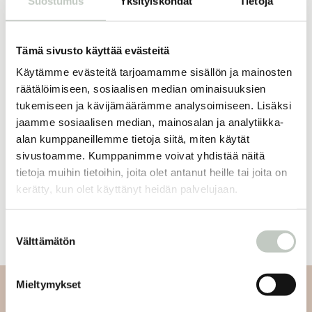
Suostumus
Yksityiskohdat
Tietoja
Tämä sivusto käyttää evästeitä
16,50
€
ROOTS online
kuukausijäsenyys
Käytämme evästeitä tarjoamamme sisällön ja mainosten
Tilaa
räätälöimiseen, sosiaalisen median ominaisuuksien
tukemiseen ja kävijämäärämme analysoimiseen. Lisäksi
jaamme sosiaalisen median, mainosalan ja analytiikka-
alan kumppaneillemme tietoja siitä, miten käytät
sivustoamme. Kumppanimme voivat yhdistää näitä
Oletko jo jäsen?
tietoja muihin tietoihin, joita olet antanut heille tai joita on
kerätty, kun olet käyttänyt heidän palvelujaan.
Kirjaudu sisään
Suostumuksen
Välttämätön
valinta
Mieltymykset
Tilaa uutiskirjeemme