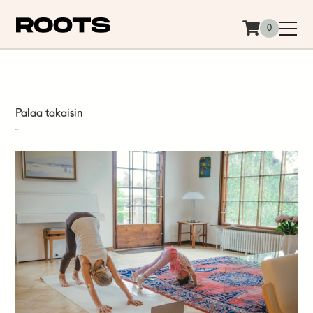
Siirry sisältöön
0
Palaa takaisin