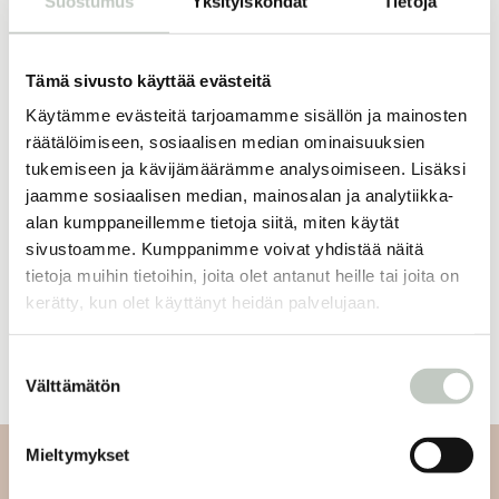
Suostumus
Yksityiskohdat
Tietoja
Tämä sivusto käyttää evästeitä
16,50
€
ROOTS online
kuukausijäsenyys
Käytämme evästeitä tarjoamamme sisällön ja mainosten
Tilaa
räätälöimiseen, sosiaalisen median ominaisuuksien
tukemiseen ja kävijämäärämme analysoimiseen. Lisäksi
jaamme sosiaalisen median, mainosalan ja analytiikka-
alan kumppaneillemme tietoja siitä, miten käytät
sivustoamme. Kumppanimme voivat yhdistää näitä
Oletko jo jäsen?
tietoja muihin tietoihin, joita olet antanut heille tai joita on
kerätty, kun olet käyttänyt heidän palvelujaan.
Kirjaudu sisään
Suostumuksen
Välttämätön
valinta
Mieltymykset
Tilaa uutiskirjeemme