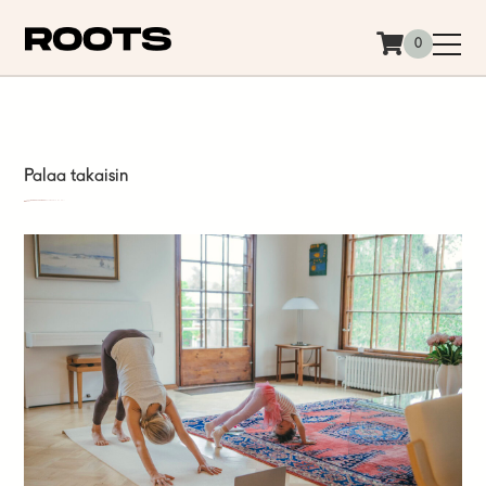
Siirry sisältöön
0
Palaa takaisin