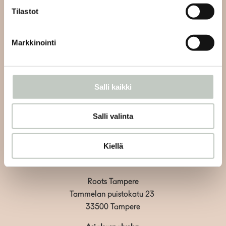
Tilastot
Tilaa uutiskirjeemme ja saat tiedon uusista tapahtumista
ja Roots Journaleista ensimmäisten joukossa:
Markkinointi
Salli kaikki
Tilaa
Salli valinta
Kiellä
Roots Tampere
Tammelan puistokatu 23
33500 Tampere