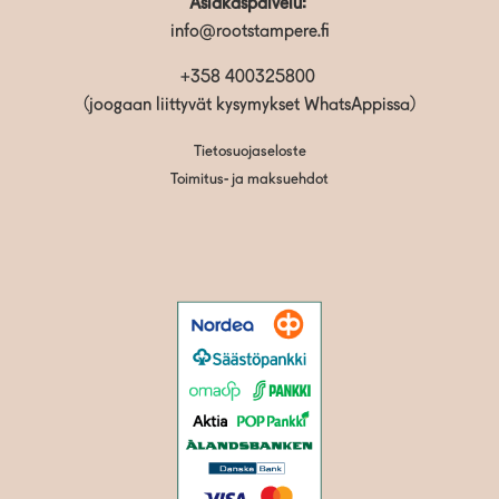
Asiakaspalvelu:
info@rootstampere.fi
+358 400325800
(joogaan liittyvät kysymykset WhatsAppissa)
Tietosuojaseloste
Toimitus- ja maksuehdot