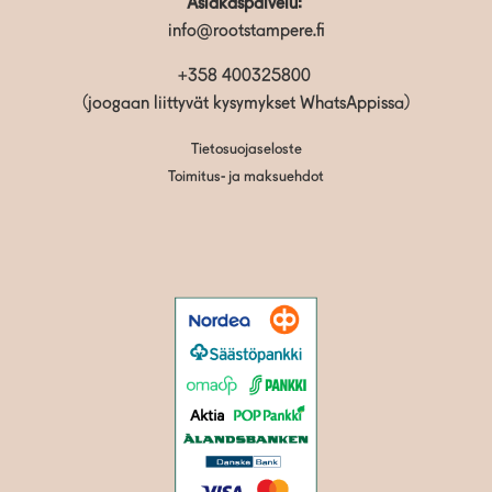
Asiakaspalvelu:
info@rootstampere.fi
+358 400325800
(joogaan liittyvät kysymykset WhatsAppissa)
Tietosuojaseloste
Toimitus- ja maksuehdot