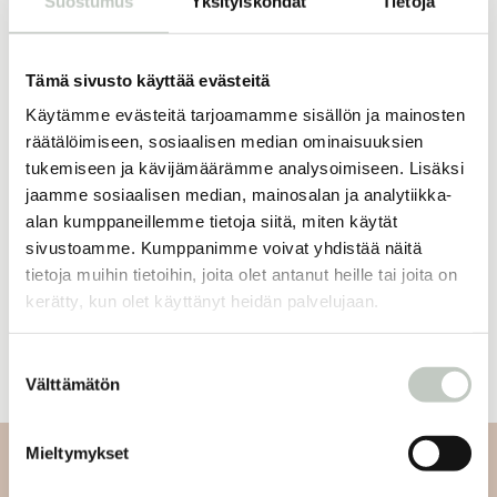
Suostumus
Yksityiskohdat
Tietoja
Tämä sivusto käyttää evästeitä
16,50
€
ROOTS online
kuukausijäsenyys
Käytämme evästeitä tarjoamamme sisällön ja mainosten
Tilaa
räätälöimiseen, sosiaalisen median ominaisuuksien
tukemiseen ja kävijämäärämme analysoimiseen. Lisäksi
jaamme sosiaalisen median, mainosalan ja analytiikka-
alan kumppaneillemme tietoja siitä, miten käytät
sivustoamme. Kumppanimme voivat yhdistää näitä
Oletko jo jäsen?
tietoja muihin tietoihin, joita olet antanut heille tai joita on
kerätty, kun olet käyttänyt heidän palvelujaan.
Kirjaudu sisään
Suostumuksen
Välttämätön
valinta
Mieltymykset
Tilaa uutiskirjeemme