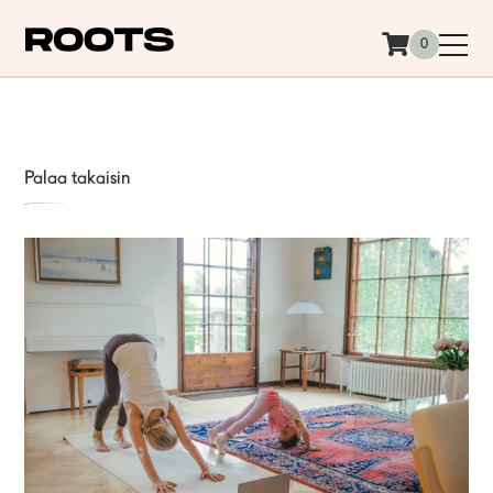
Siirry sisältöön
0
Palaa takaisin