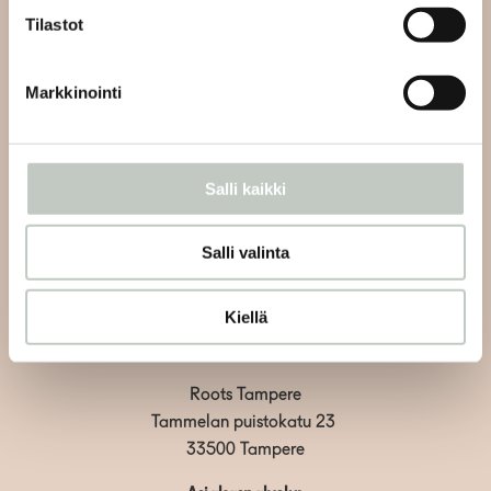
Tilastot
Tilaa uutiskirjeemme ja saat tiedon uusista tapahtumista
ja Roots Journaleista ensimmäisten joukossa:
Markkinointi
Salli kaikki
Tilaa
Salli valinta
Kiellä
Roots Tampere
Tammelan puistokatu 23
33500 Tampere