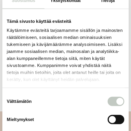
Suostumus
Yksityiskohdat
Tietoja
Tämä sivusto käyttää evästeitä
16,50
€
ROOTS online
kuukausijäsenyys
Käytämme evästeitä tarjoamamme sisällön ja mainosten
Tilaa
räätälöimiseen, sosiaalisen median ominaisuuksien
tukemiseen ja kävijämäärämme analysoimiseen. Lisäksi
jaamme sosiaalisen median, mainosalan ja analytiikka-
alan kumppaneillemme tietoja siitä, miten käytät
sivustoamme. Kumppanimme voivat yhdistää näitä
Oletko jo jäsen?
tietoja muihin tietoihin, joita olet antanut heille tai joita on
kerätty, kun olet käyttänyt heidän palvelujaan.
Kirjaudu sisään
Suostumuksen
Välttämätön
valinta
Mieltymykset
Tilaa uutiskirjeemme