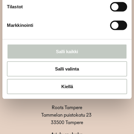
Tilastot
Tilaa uutiskirjeemme ja saat tiedon uusista tapahtumista
ja Roots Journaleista ensimmäisten joukossa:
Markkinointi
Salli kaikki
Tilaa
Salli valinta
Kiellä
Roots Tampere
Tammelan puistokatu 23
33500 Tampere