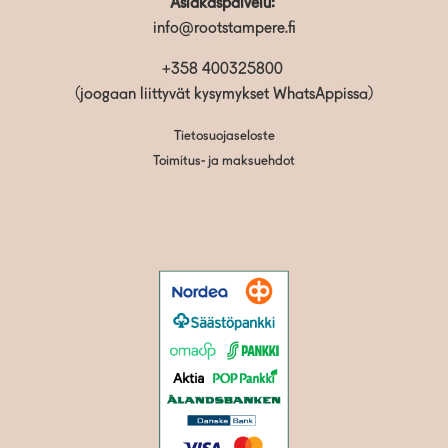
Asiakaspalvelu:
info@rootstampere.fi
+358 400325800
(joogaan liittyvät kysymykset WhatsAppissa)
Tietosuojaseloste
Toimitus- ja maksuehdot