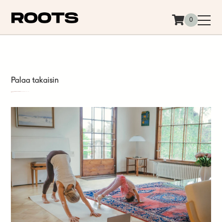
Siirry sisältöön
0
Palaa takaisin