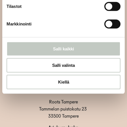
Tilastot
Tilaa uutiskirjeemme ja saat tiedon uusista tapahtumista
ja Roots Journaleista ensimmäisten joukossa:
Markkinointi
Salli kaikki
Tilaa
Salli valinta
Kiellä
Roots Tampere
Tammelan puistokatu 23
33500 Tampere