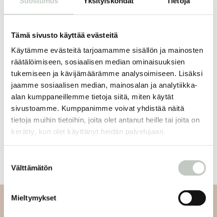
Suostumus
Yksityiskohdat
Tietoja
Tämä sivusto käyttää evästeitä
16,50
€
ROOTS online
kuukausijäsenyys
Käytämme evästeitä tarjoamamme sisällön ja mainosten
Tilaa
räätälöimiseen, sosiaalisen median ominaisuuksien
tukemiseen ja kävijämäärämme analysoimiseen. Lisäksi
jaamme sosiaalisen median, mainosalan ja analytiikka-
alan kumppaneillemme tietoja siitä, miten käytät
sivustoamme. Kumppanimme voivat yhdistää näitä
Oletko jo jäsen?
tietoja muihin tietoihin, joita olet antanut heille tai joita on
kerätty, kun olet käyttänyt heidän palvelujaan.
Kirjaudu sisään
Suostumuksen
Välttämätön
valinta
Mieltymykset
Tilaa uutiskirjeemme