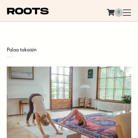
Siirry sisältöön
0
Palaa takaisin