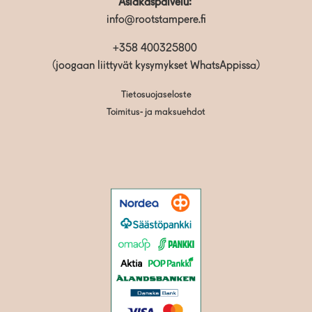
Asiakaspalvelu:
info@rootstampere.fi
+358 400325800
(joogaan liittyvät kysymykset WhatsAppissa)
Tietosuojaseloste
Toimitus- ja maksuehdot