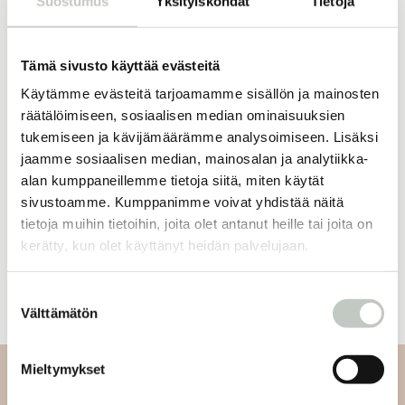
Suostumus
Yksityiskohdat
Tietoja
Tämä sivusto käyttää evästeitä
16,50
€
ROOTS online
kuukausijäsenyys
Käytämme evästeitä tarjoamamme sisällön ja mainosten
Tilaa
räätälöimiseen, sosiaalisen median ominaisuuksien
tukemiseen ja kävijämäärämme analysoimiseen. Lisäksi
jaamme sosiaalisen median, mainosalan ja analytiikka-
alan kumppaneillemme tietoja siitä, miten käytät
sivustoamme. Kumppanimme voivat yhdistää näitä
Oletko jo jäsen?
tietoja muihin tietoihin, joita olet antanut heille tai joita on
kerätty, kun olet käyttänyt heidän palvelujaan.
Kirjaudu sisään
Suostumuksen
Välttämätön
valinta
Mieltymykset
Tilaa uutiskirjeemme