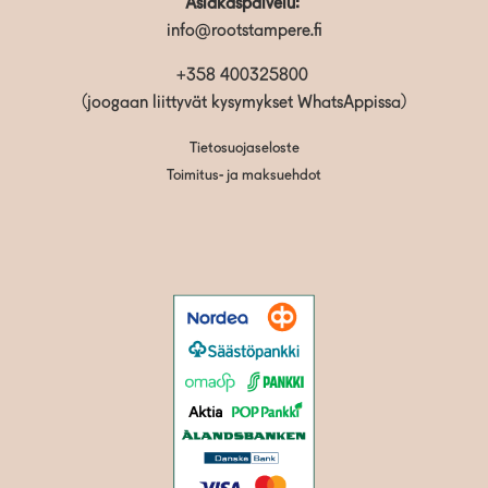
Asiakaspalvelu:
info@rootstampere.fi
+358 400325800
(joogaan liittyvät kysymykset WhatsAppissa)
Tietosuojaseloste
Toimitus- ja maksuehdot