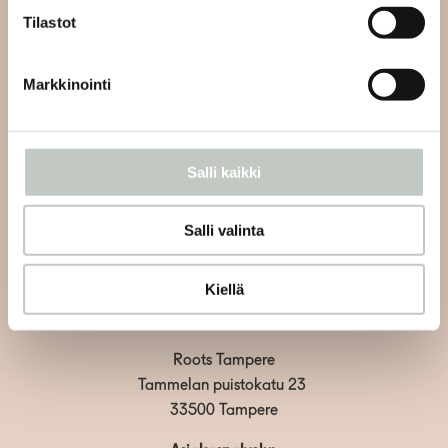
Tilastot
Tilaa uutiskirjeemme ja saat tiedon uusista tapahtumista
ja Roots Journaleista ensimmäisten joukossa:
Markkinointi
Salli kaikki
Tilaa
Salli valinta
Kiellä
Roots Tampere
Tammelan puistokatu 23
33500 Tampere