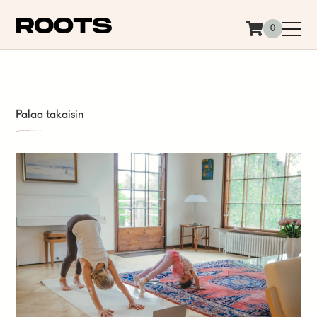
Siirry sisältöön
0
Palaa takaisin