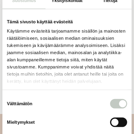
Suostumus
Yksityiskohdat
Tietoja
Tämä sivusto käyttää evästeitä
16,50
€
ROOTS online
kuukausijäsenyys
Käytämme evästeitä tarjoamamme sisällön ja mainosten
Tilaa
räätälöimiseen, sosiaalisen median ominaisuuksien
tukemiseen ja kävijämäärämme analysoimiseen. Lisäksi
jaamme sosiaalisen median, mainosalan ja analytiikka-
alan kumppaneillemme tietoja siitä, miten käytät
sivustoamme. Kumppanimme voivat yhdistää näitä
Oletko jo jäsen?
tietoja muihin tietoihin, joita olet antanut heille tai joita on
kerätty, kun olet käyttänyt heidän palvelujaan.
Kirjaudu sisään
Suostumuksen
Välttämätön
valinta
Mieltymykset
Tilaa uutiskirjeemme