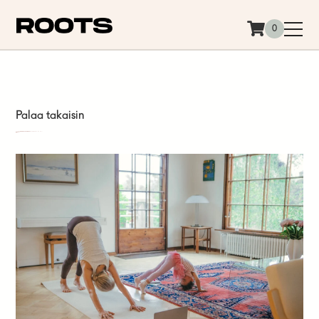
Siirry sisältöön
0
Palaa takaisin