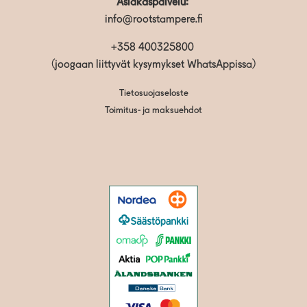
Asiakaspalvelu:
info@rootstampere.fi
+358 400325800
(joogaan liittyvät kysymykset WhatsAppissa)
Tietosuojaseloste
Toimitus- ja maksuehdot