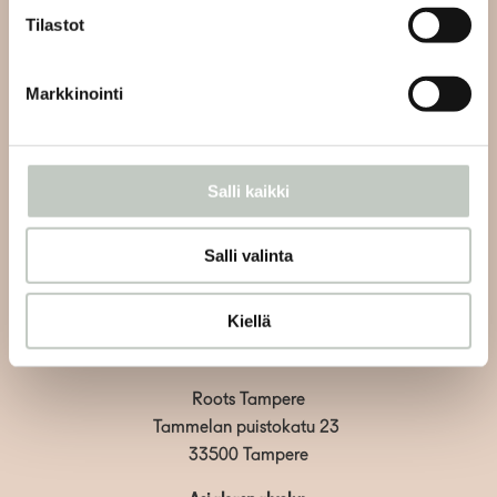
Tilastot
Tilaa uutiskirjeemme ja saat tiedon uusista tapahtumista
ja Roots Journaleista ensimmäisten joukossa:
Markkinointi
Salli kaikki
Tilaa
Salli valinta
Kiellä
Roots Tampere
Tammelan puistokatu 23
33500 Tampere