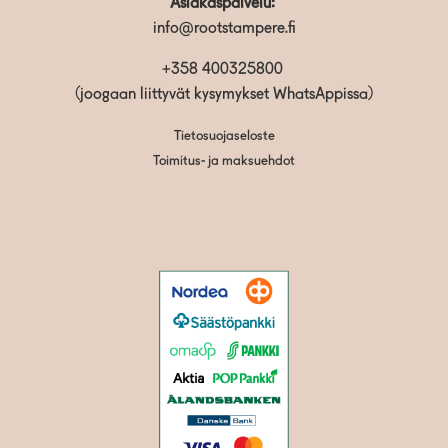
Asiakaspalvelu:
info@rootstampere.fi
+358 400325800
(joogaan liittyvät kysymykset WhatsAppissa)
Tietosuojaseloste
Toimitus- ja maksuehdot