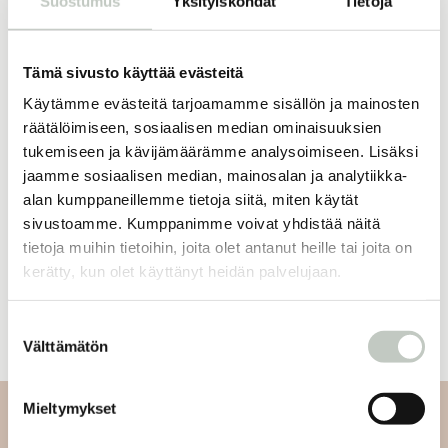
Suostumus
Yksityiskohdat
Tietoja
Tämä sivusto käyttää evästeitä
16,50
€
ROOTS online
kuukausijäsenyys
Käytämme evästeitä tarjoamamme sisällön ja mainosten
Tilaa
räätälöimiseen, sosiaalisen median ominaisuuksien
tukemiseen ja kävijämäärämme analysoimiseen. Lisäksi
jaamme sosiaalisen median, mainosalan ja analytiikka-
alan kumppaneillemme tietoja siitä, miten käytät
sivustoamme. Kumppanimme voivat yhdistää näitä
Oletko jo jäsen?
tietoja muihin tietoihin, joita olet antanut heille tai joita on
kerätty, kun olet käyttänyt heidän palvelujaan.
Kirjaudu sisään
Suostumuksen
Välttämätön
valinta
Mieltymykset
Tilaa uutiskirjeemme