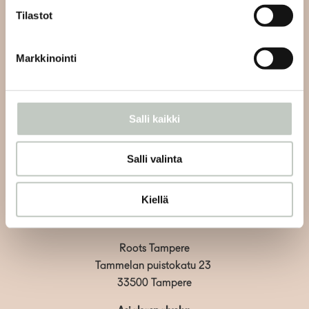
Tilastot
Tilaa uutiskirjeemme ja saat tiedon uusista tapahtumista
ja Roots Journaleista ensimmäisten joukossa:
Markkinointi
Salli kaikki
Tilaa
Salli valinta
Kiellä
Roots Tampere
Tammelan puistokatu 23
33500 Tampere