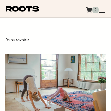
Siirry sisältöön
0
Palaa takaisin