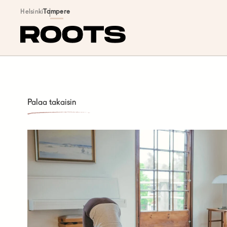
Siirry sisältöön
Helsinki
Tampere
Palaa takaisin