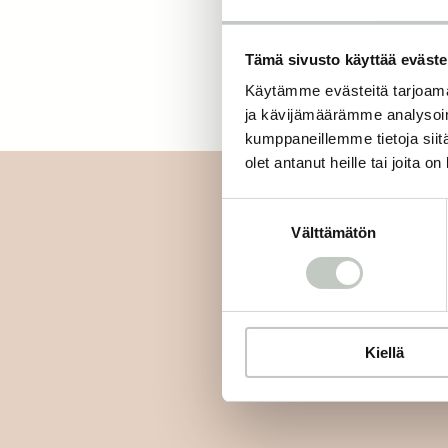
Tämä sivusto käyttää eväste
Käytämme evästeitä tarjoama
ja kävijämäärämme analysoim
kumppaneillemme tietoja siitä
olet antanut heille tai joita o
Suostumuksen
Välttämätön
valinta
Tilaa uutiskirjee
Kiellä