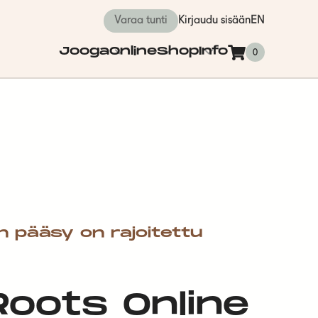
Varaa tunti
Kirjaudu sisään
EN
Jooga
Online
Shop
Info
0
n pääsy on rajoitettu
 Roots Online