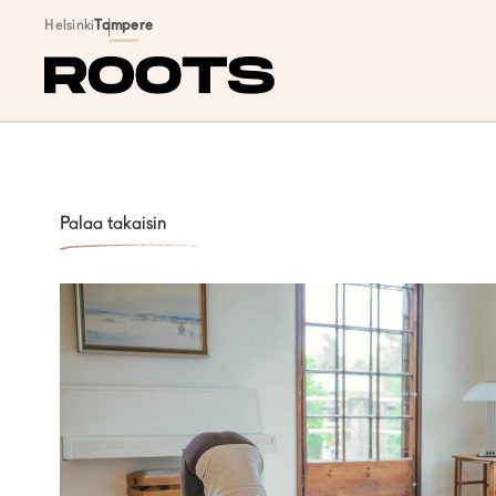
Siirry sisältöön
Helsinki
Tampere
Palaa takaisin