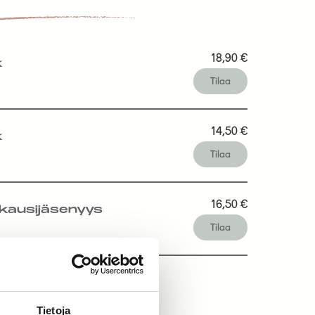
18,90
€
k
Tilaa
14,50
€
k
Tilaa
16,50
€
kausijäsenyys
Tilaa
Tietoja