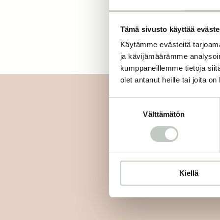
Tämä sivusto käyttää eväste
Käytämme evästeitä tarjoama
ja kävijämäärämme analysoim
kumppaneillemme tietoja siitä
olet antanut heille tai joita o
Suostumuksen
Välttämätön
valinta
Tilaa uutiskirjee
Kiellä