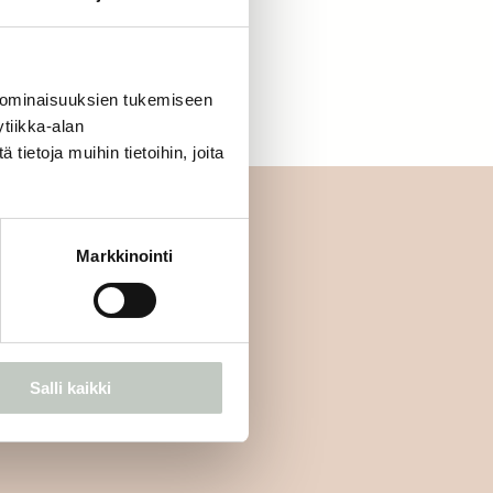
letko jo jäsen?
Kirjaudu sisään
 ominaisuuksien tukemiseen
tiikka-alan
ietoja muihin tietoihin, joita
Markkinointi
mmäisten joukossa:
Tilaa
Salli kaikki