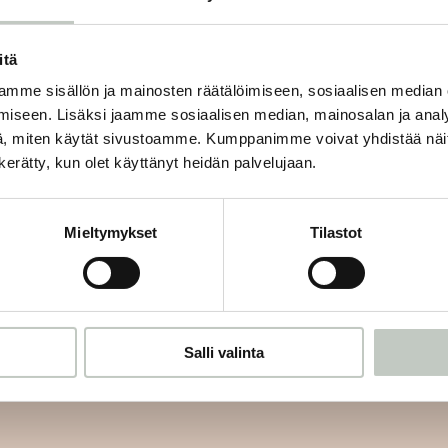
O
itä
mme sisällön ja mainosten räätälöimiseen, sosiaalisen median
iseen. Lisäksi jaamme sosiaalisen median, mainosalan ja analy
, miten käytät sivustoamme. Kumppanimme voivat yhdistää näitä t
n kerätty, kun olet käyttänyt heidän palvelujaan.
Tilaa uutiskirjeemme
Mieltymykset
Tilastot
mme ja saat tiedon uusista tapahtumista ja Roots Journaleista ensi
Salli valinta