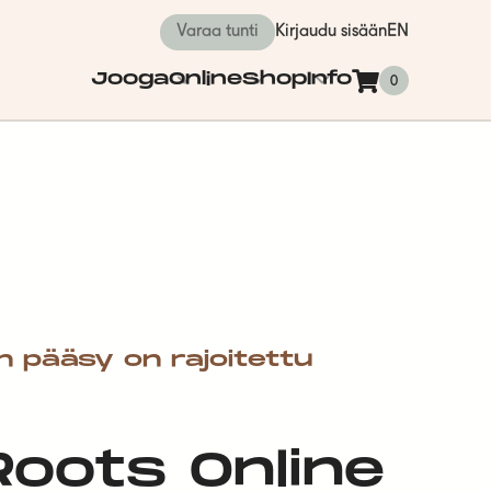
Varaa tunti
Kirjaudu sisään
EN
Jooga
Online
Shop
Info
0
n pääsy on rajoitettu
 Roots Online